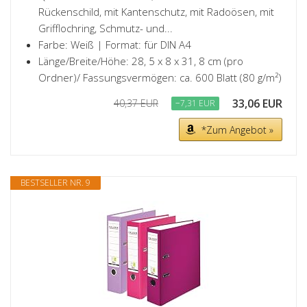
Rückenschild, mit Kantenschutz, mit Radoösen, mit
Grifflochring, Schmutz- und...
Farbe: Weiß | Format: für DIN A4
Länge/Breite/Höhe: 28, 5 x 8 x 31, 8 cm (pro
Ordner)/ Fassungsvermögen: ca. 600 Blatt (80 g/m²)
33,06 EUR
40,37 EUR
−7,31 EUR
*Zum Angebot »
BESTSELLER NR. 9