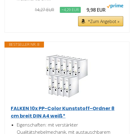
9,98 EUR
14,27 EUR
−4,29 EUR
*Zum Angebot »
BESTSELLER NR. 8
FALKEN 10x PP-Color Kunststoff-Ordner 8
cm breit DIN A4 weiß*
Eigenschaften: mit verstärkter
Qualitätshebelmechanik, mit austauschbarem