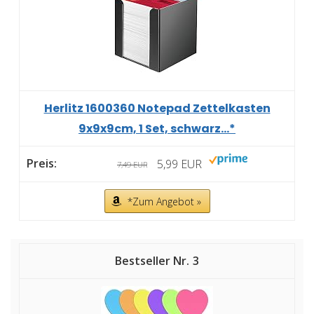
Herlitz 1600360 Notepad Zettelkasten
9x9x9cm, 1 Set, schwarz...*
5,99 EUR
7,49 EUR
*Zum Angebot »
3