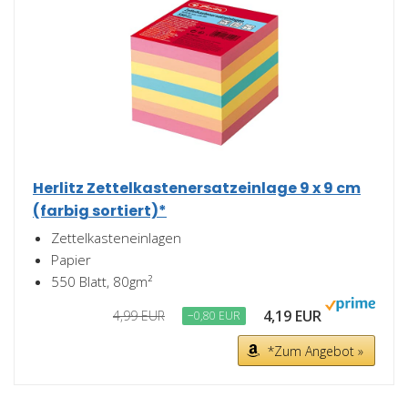
Herlitz Zettelkastenersatzeinlage 9 x 9 cm
(farbig sortiert)*
Zettelkasteneinlagen
Papier
550 Blatt, 80gm²
4,19 EUR
4,99 EUR
−0,80 EUR
*Zum Angebot »