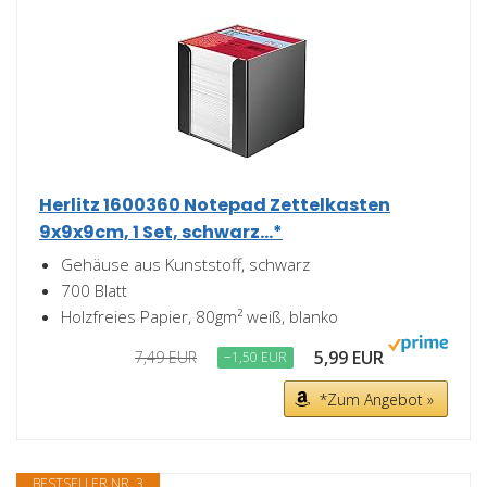
Herlitz 1600360 Notepad Zettelkasten
9x9x9cm, 1 Set, schwarz...*
Gehäuse aus Kunststoff, schwarz
700 Blatt
Holzfreies Papier, 80gm² weiß, blanko
5,99 EUR
7,49 EUR
−1,50 EUR
*Zum Angebot »
BESTSELLER NR. 3