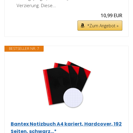
Verzierung. Diese...
10,99 EUR
*Zum Angebot »
BESTSELLER NR. 7
Bantex Notizbuch A4 kariert, Hardcover, 192
Seiten, schwarz...*