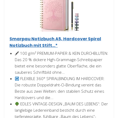
Smarpau Notizbuch A5, Hardcover Spiral
Notizbuch mit Stift...*
🖋 100 g/m² PREMIUM-PAPIER & KEIN DURCHBLUTEN:
Das 20 % dickere High-Grammage-Schreibpapier
bietet eine besonders glatte Oberfläche, die ein
sauberes Schriftbild ohne...
FLEXIBLE 360° SPIRALBINDUNG IM HARDCOVER:
Die robuste Doppeldraht-O-Bindung vereint das
Beste aus zwei Welten: den stabilen Schutz eines
Hardcovers und die...
EDLES VINTAGE-DESIGN „BAUM DES LEBENS“: Der
langlebige Ledereinband besticht durch eine
tiefengeprägte, fühlbare „Baum des Lebens“-