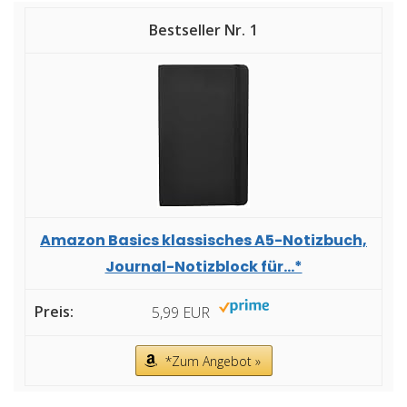
1
Amazon Basics klassisches A5-Notizbuch,
Journal-Notizblock für...*
5,99 EUR
*Zum Angebot »