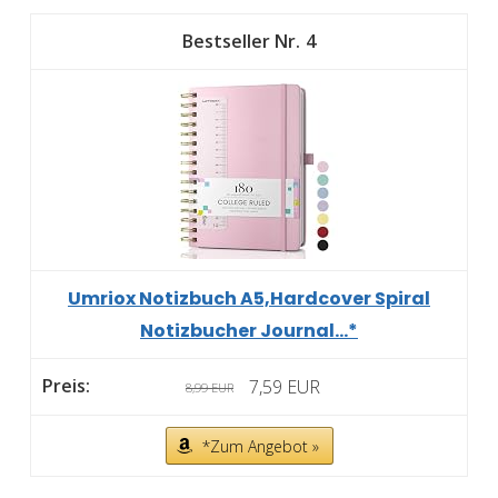
4
Umriox Notizbuch A5,Hardcover Spiral
Notizbucher Journal...*
7,59 EUR
8,99 EUR
*Zum Angebot »