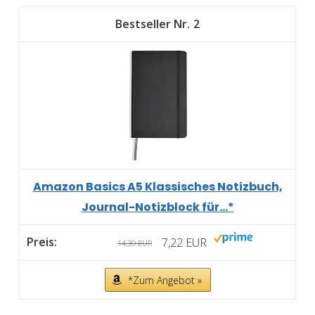
2
Amazon Basics A5 Klassisches Notizbuch,
Journal-Notizblock für...*
7,22 EUR
14,39 EUR
*Zum Angebot »