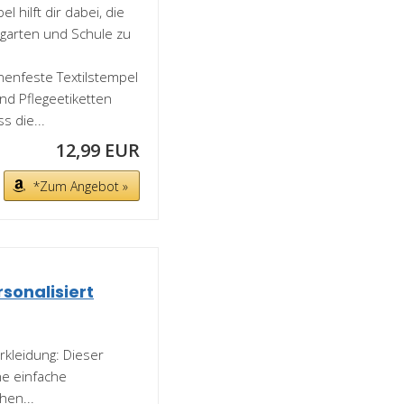
 hilft dir dabei, die
rgarten und Schule zu
nfeste Textilstempel
und Pflegeetiketten
s die...
12,99 EUR
*Zum Angebot »
sonalisiert
rkleidung: Dieser
ne einfache
hen...