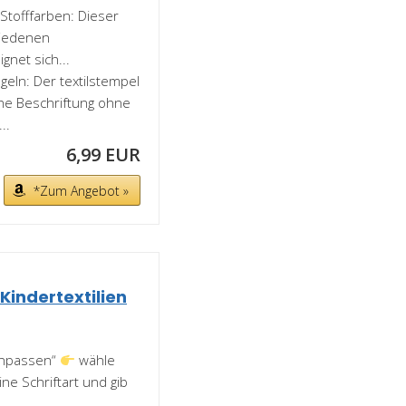
Stofffarben: Dieser
hiedenen
gnet sich...
ln: Der textilstempel
che Beschriftung ohne
..
6,99 EUR
*Zum Angebot »
indertextilien
 anpassen“
wähle
ine Schriftart und gib