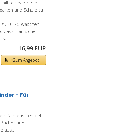
ilft dir dabei, die
rgarten und Schule zu
s zu 20-25 Wäschen
 so dass man sicher
ls...
16,99 EUR
*Zum Angebot »
nder - Für
dem Namensstempel
r, Bücher und
e aus...