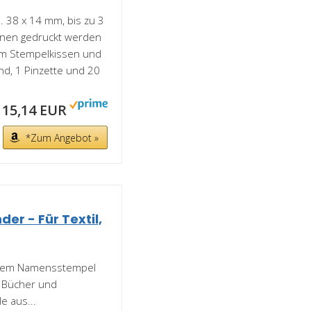
 38 x 14 mm, bis zu 3
önnen gedruckt werden
em Stempelkissen und
nd, 1 Pinzette und 20
15,14 EUR
*Zum Angebot »
er - Für Textil,
dem Namensstempel
r, Bücher und
e aus...