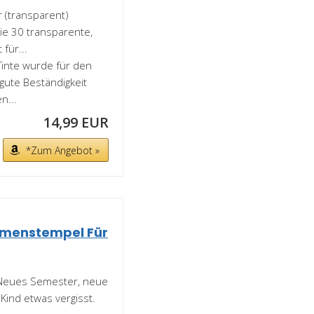
 (transparent)
ie 30 transparente,
für...
Tinte wurde für den
 gute Beständigkeit
n...
14,99 EUR
*Zum Angebot »
amenstempel Für
 Neues Semester, neue
Kind etwas vergisst.