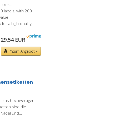
ucker...
0 labels, with 200
value
for a high-quality,
29,54 EUR
*Zum Angebot »
ensetiketten
n aus hochwertiger
ketten sind die
 Nadel und...