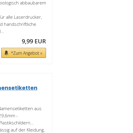
d biologisch abbaubarem
r alle Laserdrucker,
 handschriftliche
..
9,99 EUR
*Zum Angebot »
ensetiketten
Namensetiketten aus
x29,6mm -
Plastikschildern...
sig auf der Kleidung,