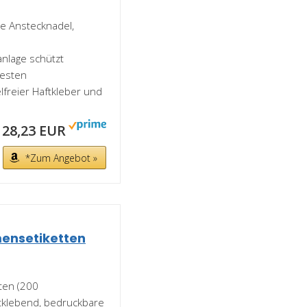
ne Anstecknadel,
nlage schützt
resten
freier Haftkleber und
28,23 EUR
*Zum Angebot »
ensetiketten
ten (200
tklebend, bedruckbare