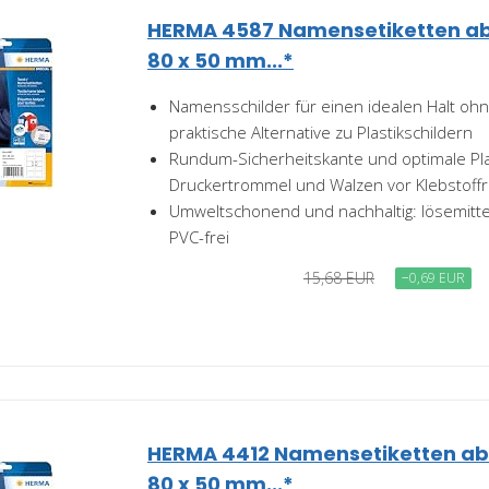
HERMA 4587 Namensetiketten ablö
80 x 50 mm...*
Namensschilder für einen idealen Halt oh
praktische Alternative zu Plastikschildern
Rundum-Sicherheitskante und optimale Pla
Druckertrommel und Walzen vor Klebstoff
Umweltschonend und nachhaltig: lösemittel
PVC-frei
15,68 EUR
−0,69 EUR
HERMA 4412 Namensetiketten ablö
80 x 50 mm...*