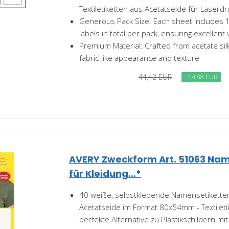
Textiletiketten aus Acetatseide für Laserdr
Generous Pack Size: Each sheet includes 1
labels in total per pack, ensuring excellent 
Premium Material: Crafted from acetate silk 
fabric-like appearance and texture
44,42 EUR
−14,88 EUR
AVERY Zweckform Art. 51063 Nam
für Kleidung...*
40 weiße, selbstklebende Namensetikette
Acetatseide im Format 80x54mm - Textileti
perfekte Alternative zu Plastikschildern mit