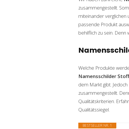
zusammengestellt. Somi
miteinander verglichen 
passende Produkt auswäh
behilflich zu sein. Denn 
Namensschilde
Welche Produkte werde
Namensschilder Stof
dem Markt gibt. Jedoch 
zusammengestellt. Denn n
Qualitätskriterien. Erf
Qualitätssiegel.
BESTSELLER NR. 1