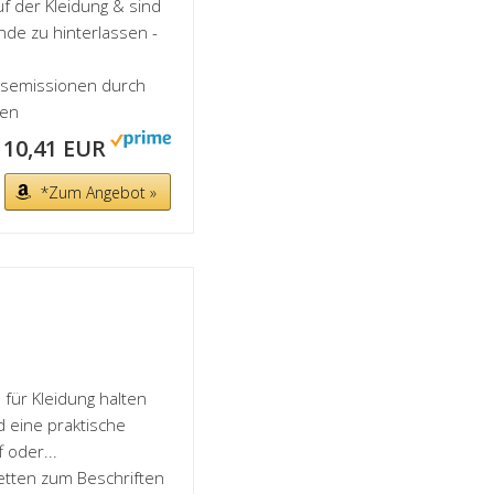
f der Kleidung & sind
nde zu hinterlassen -
asemissionen durch
hen
10,41 EUR
*Zum Angebot »
ür Kleidung halten
 eine praktische
 oder...
tten zum Beschriften