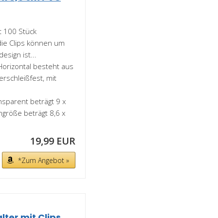
 100 Stück
die Clips können um
sign ist...
orizontal besteht aus
erschleißfest, mit
parent beträgt 9 x
ngröße beträgt 8,6 x
19,99 EUR
*Zum Angebot »
ter mit Clips,