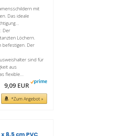
amensschildern mit
en. Das ideale
htigung...
: Der
tanzten Löchern.
 befestigen. Der
sweishalter sind für
gkeit aus
 flexible...
9,09 EUR
*Zum Angebot »
9 x 8,5 cm PVC