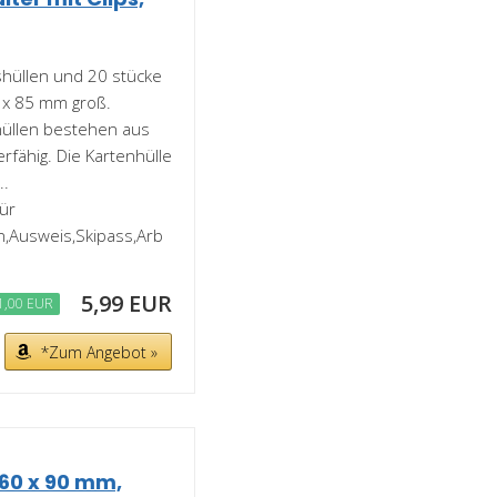
hüllen und 20 stücke
0 x 85 mm groß.
hüllen bestehen aus
rfähig. Die Kartenhülle
..
für
n,Ausweis,Skipass,Arb
5,99 EUR
1,00 EUR
*Zum Angebot »
 60 x 90 mm,