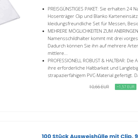
PREISGÜNSTIGES PAKET: Sie erhalten 24 N
Hosenträger Clip und Blanko Karteneinsätz
kleidungsfreundliche Set für Messen, Besic
MEHRERE MÖGLICHKEITEN ZUM ANBRINGEN
Namensschildhalter kommt mit drei vorges
Dadurch können Sie ihn auf mehrere Arten
mittlere...
PROFESSIONELL ROBUST & HALTBAR: Die Au
ihre erforderliche Haltbarkeit und Langlebi
strapazierfähigem PVC-Material gefertigt. Das
10,66 EUR
−1,57 EUR
100 Stück Ausweishülle mit Clip, 