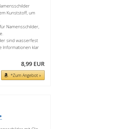
 Namensschilder
em Kunststoff, um
.
 für Namensschilder,
e.
der sind wasserfest
 Informationen klar
8,99 EUR
*Zum Angebot »
*