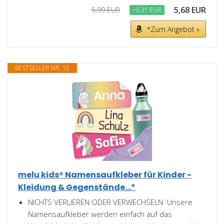
5,68 EUR
5,99 EUR
−0,31 EUR
*Zum Angebot »
BESTSELLER NR. 10
melu kids® Namensaufkleber für Kinder -
Kleidung & Gegenstände...*
NICHTS VERLIEREN ODER VERWECHSELN: Unsere
Namensaufkleber werden einfach auf das