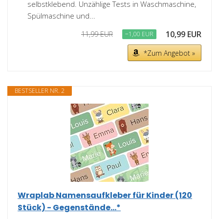
selbstklebend. Unzählige Tests in Waschmaschine,
Spülmaschine und...
10,99 EUR
11,99 EUR
−1,00 EUR
*Zum Angebot »
BESTSELLER NR. 2
Wraplab Namensaufkleber für Kinder (120
Stück) - Gegenstände...*