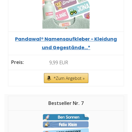
Pandawal® Namensaufkleber - Kleidung
und Gegestände...*
9,99 EUR
*Zum Angebot »
7