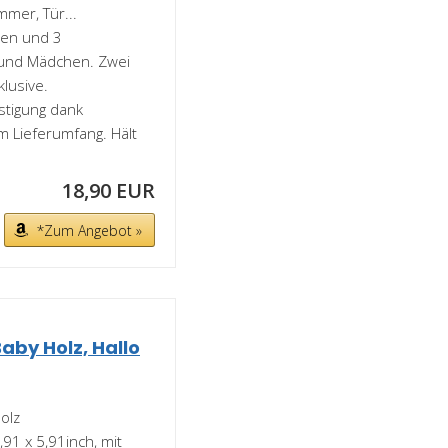
mmer, Tür...
ten und 3
 und Mädchen. Zwei
lusive.
tigung dank
m Lieferumfang. Hält
18,90 EUR
*Zum Angebot »
aby Holz, Hallo
olz
91 x 5,91inch, mit