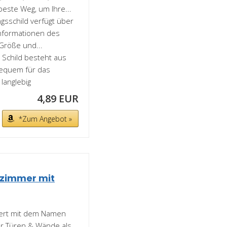
este Weg, um Ihre...
sschild verfügt über
nformationen des
röße und...
 Schild besteht aus
bequem für das
langlebig
4,89 EUR
*Zum Angebot »
erzimmer mit
isiert mit dem Namen
für Türen & Wände als