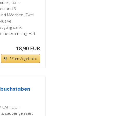
mmer, Tür...
ten und 3
 und Mädchen. Zwei
lusive.
tigung dank
m Lieferumfang. Hält
18,90 EUR
*Zum Angebot »
zbuchstaben
7 CM HOCH
z, sauber gelasert