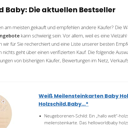
Baby: Die aktuellen Bestseller
n am meisten gekauft und empfehlen andere Käufer? Die Wa
ngebote
kann schwierig sein. Vor allem, weil es eine Vielza
n wir für Sie recherchiert und eine Liste unserer besten Emp
ichts geht über einen verifizierten Kauf. Die folgende Auswah
ahrungen von bisherigen Käufer, Bewertungen im Netz, Verkauf
Weiß Meilensteinkarten Baby Hol
Holzschild,Baby...*
Neugeborenen-Schild: Ein „hallo welt“-holzs
meilensteinkarte. Das helloworldbaby holzs