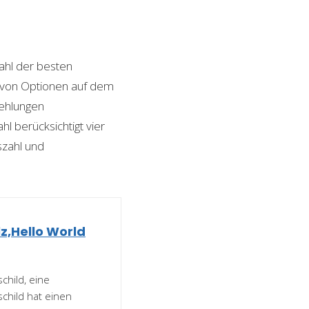
hl der besten
hl von Optionen auf dem
fehlungen
l berücksichtigt vier
szahl und
z,Hello World
child, eine
child hat einen