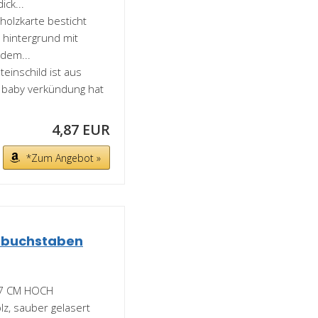
ck...
holzkarte besticht
 hintergrund mit
 dem...
einschild ist aus
Es baby verkündung hat
4,87 EUR
*Zum Angebot »
zbuchstaben
7 CM HOCH
z, sauber gelasert