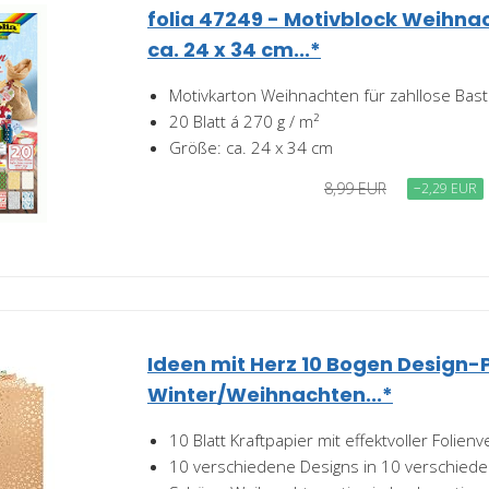
folia 47249 - Motivblock Weihna
ca. 24 x 34 cm...*
Motivkarton Weihnachten für zahllose Bas
20 Blatt á 270 g / m²
Größe: ca. 24 x 34 cm
8,99 EUR
−2,29 EUR
Ideen mit Herz 10 Bogen Design-P
Winter/Weihnachten...*
10 Blatt Kraftpapier mit effektvoller Folien
10 verschiedene Designs in 10 verschied