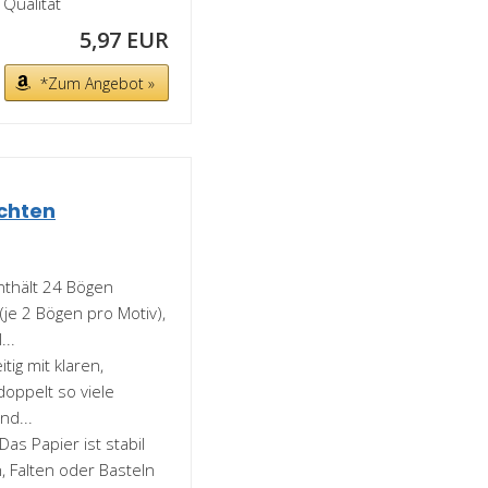
Qualität
5,97 EUR
*Zum Angebot »
chten
nthält 24 Bögen
je 2 Bögen pro Motiv),
...
tig mit klaren,
doppelt so viele
nd...
as Papier ist stabil
, Falten oder Basteln