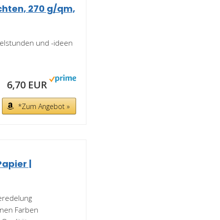
chten, 270 g/qm,
telstunden und -ideen
6,70 EUR
*Zum Angebot »
apier |
veredelung
enen Farben