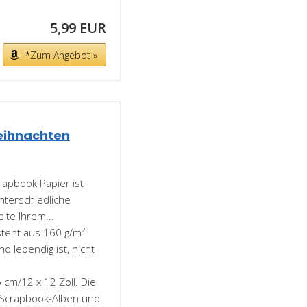
5,99 EUR
*Zum Angebot »
eihnachten
rapbook Papier ist
nterschiedliche
ite Ihrem...
teht aus 160 g/m²
d lebendig ist, nicht
cm/12 x 12 Zoll. Die
-Scrapbook-Alben und