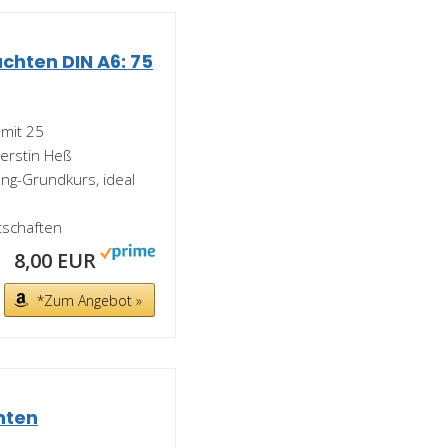
chten DIN A6: 75
mit 25
Kerstin Heß
ng-Grundkurs, ideal
tschaften
8,00 EUR
*Zum Angebot »
hten