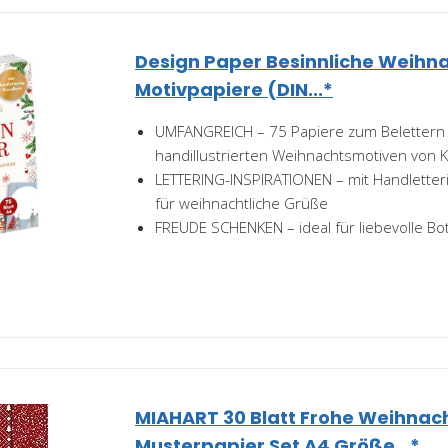
Design Paper Besinnliche Weihna
Motivpapiere (DIN...*
UMFANGREICH – 75 Papiere zum Belettern 
handillustrierten Weihnachtsmotiven von 
LETTERING-INSPIRATIONEN – mit Handletteri
für weihnachtliche Grüße
FREUDE SCHENKEN – ideal für liebevolle Bo
MIAHART 30 Blatt Frohe Weihnac
Musterpapier Set A4 Größe...*