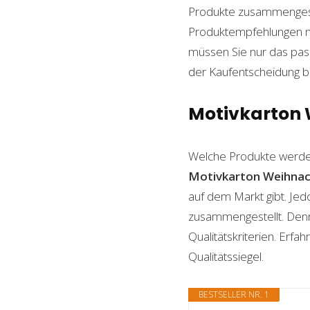
Produkte zusammengestel
Produktempfehlungen mit
müssen Sie nur das pass
der Kaufentscheidung beh
Motivkarton W
Welche Produkte werde
Motivkarton Weihna
auf dem Markt gibt. Jed
zusammengestellt. Denn n
Qualitätskriterien. Erf
Qualitätssiegel.
BESTSELLER NR. 1