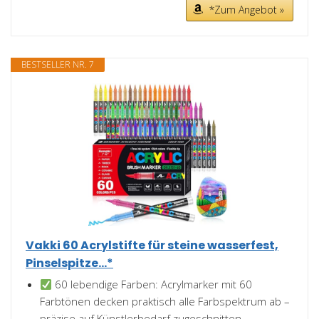
*Zum Angebot »
BESTSELLER NR. 7
Vakki 60 Acrylstifte für steine wasserfest,
Pinselspitze...*
60 lebendige Farben: Acrylmarker mit 60
Farbtönen decken praktisch alle Farbspektrum ab –
präzise auf Künstlerbedarf zugeschnitten.