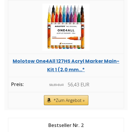
Molotow One4All 127HS Acryl Marker Main-
Kit 1 (2,0 mm...*
56,43 EUR
58,39 EUR
*Zum Angebot »
2