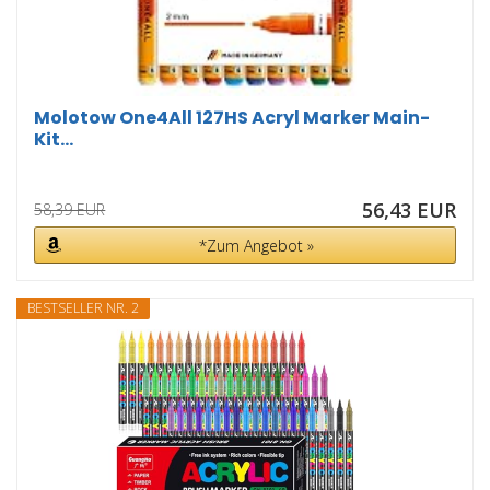
Molotow One4All 127HS Acryl Marker Main-
Kit...
56,43 EUR
58,39 EUR
*Zum Angebot »
BESTSELLER NR. 2