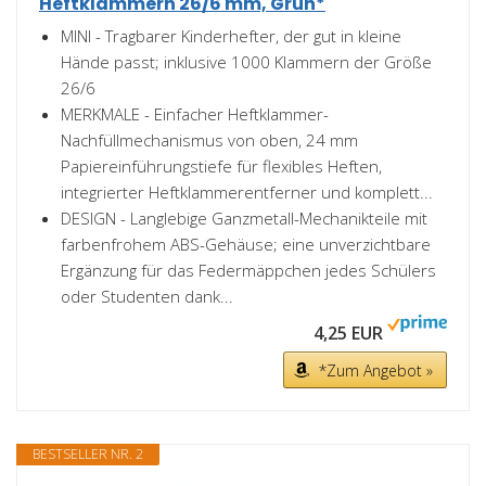
Heftklammern 26/6 mm, Grün*
MINI - Tragbarer Kinderhefter, der gut in kleine
Hände passt; inklusive 1000 Klammern der Größe
26/6
MERKMALE - Einfacher Heftklammer-
Nachfüllmechanismus von oben, 24 mm
Papiereinführungstiefe für flexibles Heften,
integrierter Heftklammerentferner und komplett...
DESIGN - Langlebige Ganzmetall-Mechanikteile mit
farbenfrohem ABS-Gehäuse; eine unverzichtbare
Ergänzung für das Federmäppchen jedes Schülers
oder Studenten dank...
4,25 EUR
*Zum Angebot »
BESTSELLER NR. 2