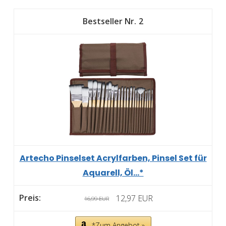
2
Artecho Pinselset Acrylfarben, Pinsel Set für
Aquarell, Öl...*
12,97 EUR
16,99 EUR
*Zum Angebot »