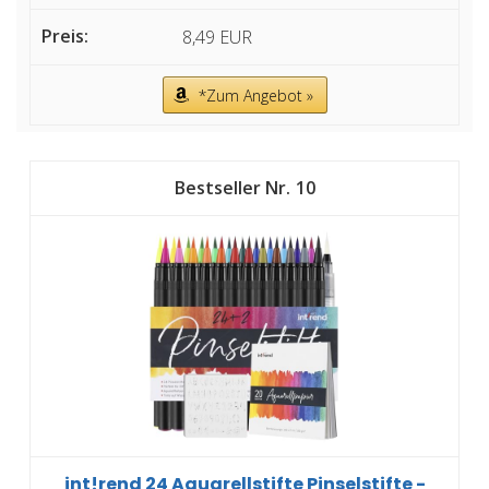
8,49 EUR
*Zum Angebot »
10
int!rend 24 Aquarellstifte Pinselstifte -