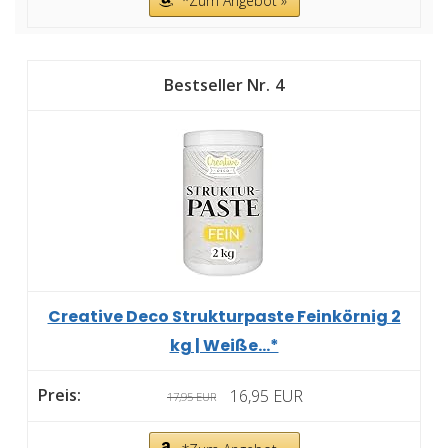
*Zum Angebot »
4
Creative Deco Strukturpaste Feinkörnig 2
kg | Weiße...*
16,95 EUR
17,95 EUR