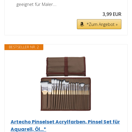
geeignet für Maler...
3,99 EUR
*Zum Angebot »
BESTSELLER NR. 2
Artecho Pinselset Acrylfarben, Pinsel Set für
Aquarell, Öl...*