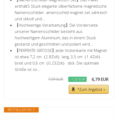
enthält5 Stück elegante silberfarbene magnetische
Namensschilder. amensschild magnet set zahlreich
und stilvoll und...
【Hochwertige Verarbeitung】Die Vorderseite
unserer Namensschilder besteht aus
hochwertigem Aluminium, das in einem Stück
gestanzt und geschnitten und poliert wird...
【PERFEKTE GRÖSSE】Jede Visitenkarte mit Magnet
ist etwa 7,2 cm（2.8Zoll）lang, 3,5 cm（1.4Zoll）
breit und 0,6 cm（0.23Zoll） dick. Die optimale
Größe ist so...
6,79 EUR
7,99 EUR
−1,20 EUR
*Zum Angebot »
BESTSELLER NR. 5