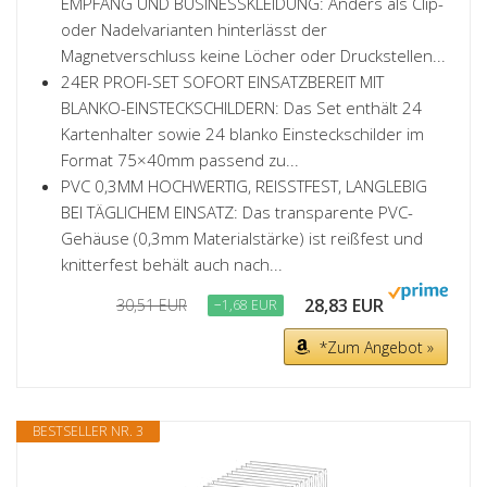
EMPFANG UND BUSINESSKLEIDUNG: Anders als Clip-
oder Nadelvarianten hinterlässt der
Magnetverschluss keine Löcher oder Druckstellen...
24ER PROFI-SET SOFORT EINSATZBEREIT MIT
BLANKO-EINSTECKSCHILDERN: Das Set enthält 24
Kartenhalter sowie 24 blanko Einsteckschilder im
Format 75×40mm passend zu...
PVC 0,3MM HOCHWERTIG, REISSTFEST, LANGLEBIG
BEI TÄGLICHEM EINSATZ: Das transparente PVC-
Gehäuse (0,3mm Materialstärke) ist reißfest und
knitterfest behält auch nach...
28,83 EUR
30,51 EUR
−1,68 EUR
*Zum Angebot »
BESTSELLER NR. 3