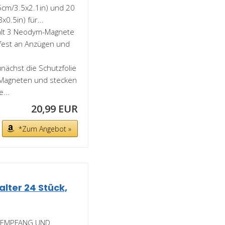
5cm/3.5x2.1in) und 20
0.5in) für...
lt 3 Neodym-Magnete
chfest an Anzügen und
ächst die Schutzfolie
 Magneten und stecken
...
20,99 EUR
*Zum Angebot »
lter 24 Stück,
, EMPFANG UND