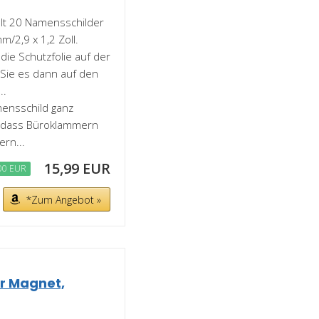
t 20 Namensschilder
/2,9 x 1,2 Zoll.
ie Schutzfolie auf der
Sie es dann auf den
..
ensschild ganz
ne dass Büroklammern
ern...
15,99 EUR
00 EUR
*Zum Angebot »
r Magnet,