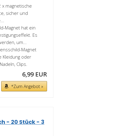
2 x magnetische
e, sicher und
...
ld-Magnet hat ein
stigungseffekt. Es
werden, um...
mensschild-Magnet
e Kleidung oder
adeln, Clips.
6,99 EUR
*Zum Angebot »
 - 20 Stück - 3