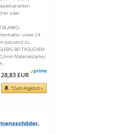
Nadelvarianten
öcher oder
T BLANKO-
rtenhalter sowie 24
m passend zu...
GLEBIG BEI TÄGLICHEM
0,3mm Materialstärke)
h...
28,83 EUR
*Zum Angebot »
mensschilder,