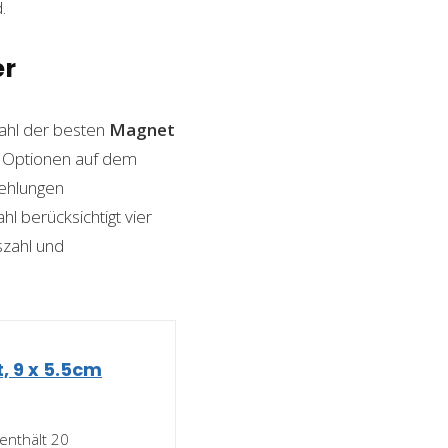
.
er
ahl der besten
Magnet
on Optionen auf dem
fehlungen
l berücksichtigt vier
szahl und
, 9 x 5.5cm
nthält 20