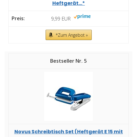
Heftgerät...*
9,99 EUR
*Zum Angebot »
5
Novus Schreibtisch Set (Heftgerät E 15 mit