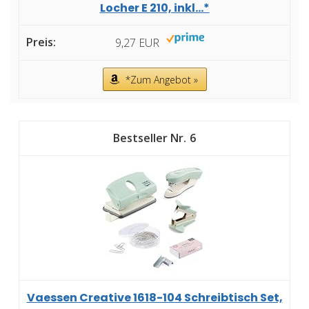
Locher E 210, inkl...*
9,27 EUR
*Zum Angebot »
6
Vaessen Creative 1618-104 Schreibtisch Set,