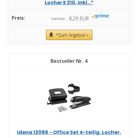
Locher E 210, inkl...*
8,29 EUR
9,47 EUR
*Zum Angebot »
4
Idena 12086 - Office Set 4-teilig, Locher,