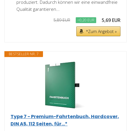
produziert. Dadurch können wir eine einwandfreie
Qualität garantieren...
5,69 EUR
5,89 EUR
−0,20 EUR
*Zum Angebot »
BESTSELLER NR. 7
Type 7 - Premium-Fahrtenbuch, Hardcover,
DIN A5, 112 Seiten, für...*