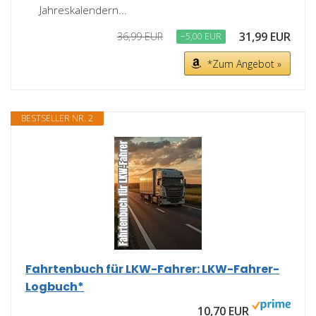
Jahreskalendern...
31,99 EUR
36,99 EUR
−5,00 EUR
*Zum Angebot »
BESTSELLER NR. 2
Fahrtenbuch für LKW-Fahrer: LKW-Fahrer-
Logbuch*
10,70 EUR