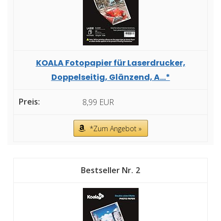
KOALA Fotopapier für Laserdrucker,
Doppelseitig, Glänzend, A...*
8,99 EUR
*Zum Angebot »
2