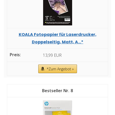
KOALA Fotopapier für Laserdrucker,
Doppelseitig, Matt, A...*
13,99 EUR
*Zum Angebot »
8