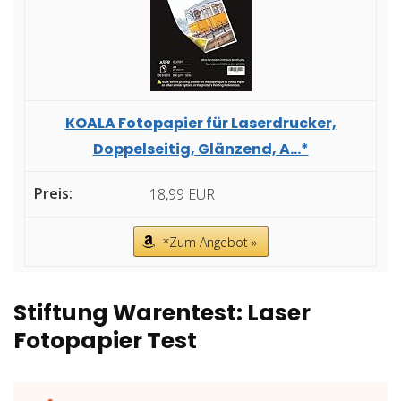
KOALA Fotopapier für Laserdrucker,
Doppelseitig, Glänzend, A...*
18,99 EUR
*Zum Angebot »
Stiftung Warentest: Laser
Fotopapier Test