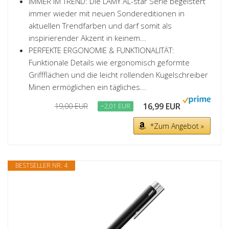
IMMER IM TREND: Die LAMY AL-star Serie begeistert
immer wieder mit neuen Sondereditionen in
aktuellen Trendfarben und darf somit als
inspirierender Akzent in keinem...
PERFEKTE ERGONOMIE & FUNKTIONALITÄT:
Funktionale Details wie ergonomisch geformte
Griffflächen und die leicht rollenden Kugelschreiber
Minen ermöglichen ein tägliches...
16,99 EUR
19,00 EUR
−2,01 EUR
*Zum Angebot »
BESTSELLER NR. 4