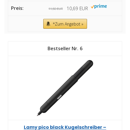
10,69 EUR
11,50 EUR
*Zum Angebot »
6
Lamy pico black Kugelschreiber –