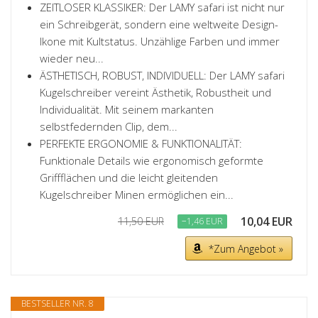
ZEITLOSER KLASSIKER: Der LAMY safari ist nicht nur
ein Schreibgerät, sondern eine weltweite Design-
Ikone mit Kultstatus. Unzählige Farben und immer
wieder neu...
ÄSTHETISCH, ROBUST, INDIVIDUELL: Der LAMY safari
Kugelschreiber vereint Ästhetik, Robustheit und
Individualität. Mit seinem markanten
selbstfedernden Clip, dem...
PERFEKTE ERGONOMIE & FUNKTIONALITÄT:
Funktionale Details wie ergonomisch geformte
Griffflächen und die leicht gleitenden
Kugelschreiber Minen ermöglichen ein...
10,04 EUR
11,50 EUR
−1,46 EUR
*Zum Angebot »
BESTSELLER NR. 8