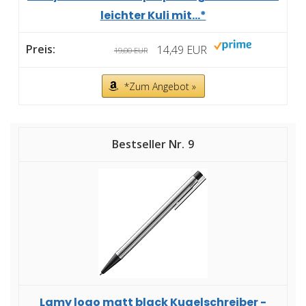
leichter Kuli mit...*
14,49 EUR
19,00 EUR
*Zum Angebot »
9
Lamy logo matt black Kugelschreiber -