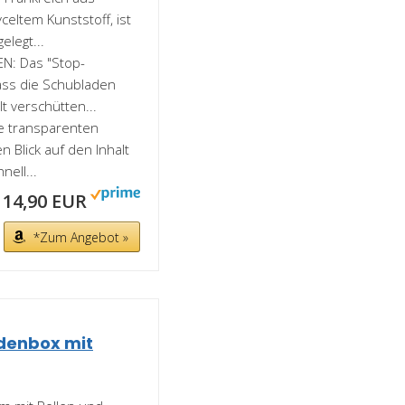
eltem Kunststoff, ist
legt...
N: Das "Stop-
ass die Schubladen
t verschütten...
e transparenten
 Blick auf den Inhalt
ell...
14,90 EUR
*Zum Angebot »
denbox mit