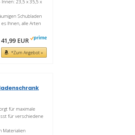
 Innen: 23,5 x 35,5 x
eräumigen Schubladen
s Ihnen, alle Arten
41,99 EUR
*Zum Angebot »
ladenschrank
orgt für maximale
asst für verschiedene
n Materialien