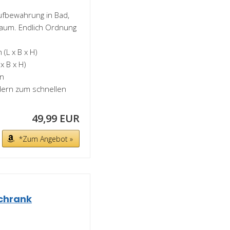
ufbewahrung in Bad,
aum. Endlich Ordnung
(L x B x H)
x B x H)
en
dern zum schnellen
49,99 EUR
*Zum Angebot »
chrank