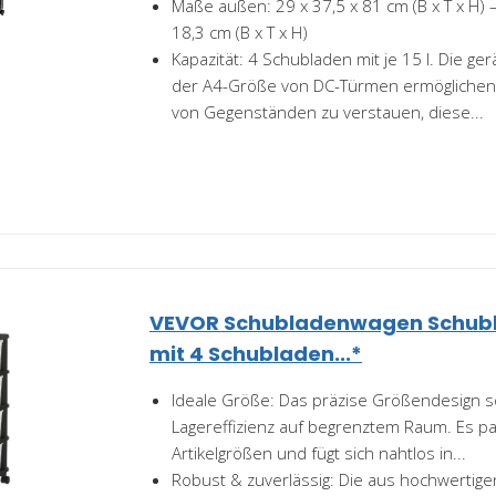
Maße außen: 29 x 37,5 x 81 cm (B x T x H) –
18,3 cm (B x T x H)
Kapazität: 4 Schubladen mit je 15 l. Die g
der A4-Größe von DC-Türmen ermöglichen e
von Gegenständen zu verstauen, diese...
VEVOR Schubladenwagen Schub
mit 4 Schubladen...*
Ideale Größe: Das präzise Größendesign s
Lagereffizienz auf begrenztem Raum. Es p
Artikelgrößen und fügt sich nahtlos in...
Robust & zuverlässig: Die aus hochwertige