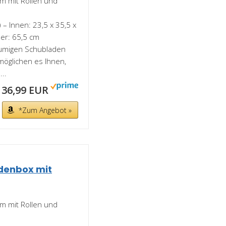
m mit Rollen und
 – Innen: 23,5 x 35,5 x
der: 65,5 cm
räumigen Schubladen
öglichen es Ihnen,
..
36,99 EUR
*Zum Angebot »
denbox mit
m mit Rollen und