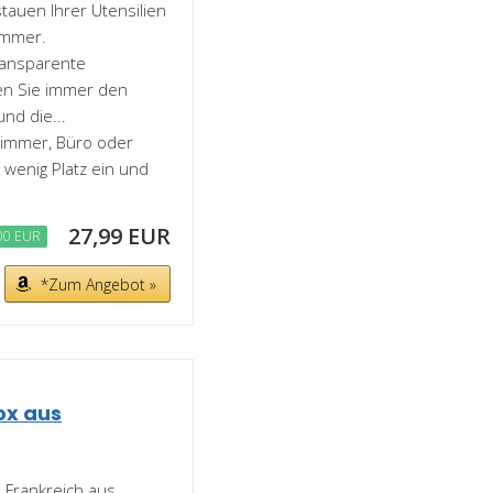
tauen Ihrer Utensilien
immer.
transparente
en Sie immer den
nd die...
nzimmer, Büro oder
 wenig Platz ein und
27,99 EUR
00 EUR
*Zum Angebot »
ox aus
 Frankreich aus