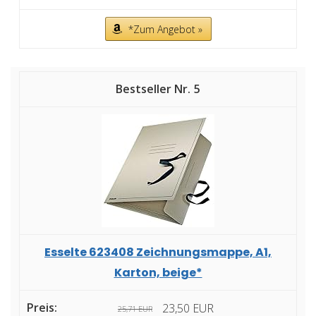
*Zum Angebot »
5
Esselte 623408 Zeichnungsmappe, A1,
Karton, beige*
23,50 EUR
25,71 EUR