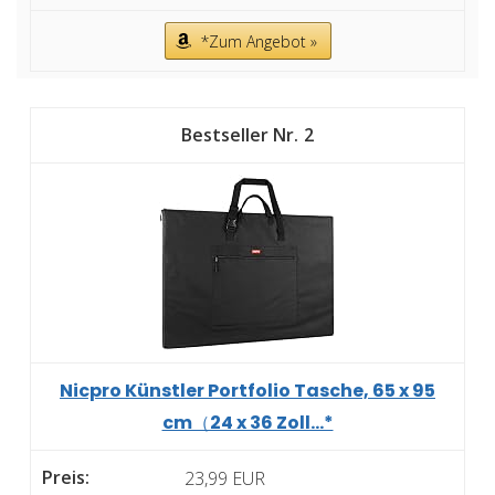
*Zum Angebot »
2
Nicpro Künstler Portfolio Tasche, 65 x 95
cm（24 x 36 Zoll...*
23,99 EUR