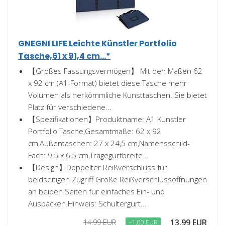
GNEGNI LIFE Leichte Künstler Portfolio
Tasche,61 x 91,4 cm...*
【Großes Fassungsvermögen】 Mit den Maßen 62
x 92 cm (A1-Format) bietet diese Tasche mehr
Volumen als herkömmliche Kunsttaschen. Sie bietet
Platz für verschiedene...
【Spezifikationen】Produktname: A1 Künstler
Portfolio Tasche,Gesamtmaße: 62 x 92
cm,Außentaschen: 27 x 24,5 cm,Namensschild-
Fach: 9,5 x 6,5 cm,Tragegurtbreite...
【Design】Doppelter Reißverschluss für
beidseitigen Zugriff.Große Reißverschlussöffnungen
an beiden Seiten für einfaches Ein- und
Auspacken.Hinweis: Schultergurt...
13,99 EUR
14,99 EUR
−1,00 EUR