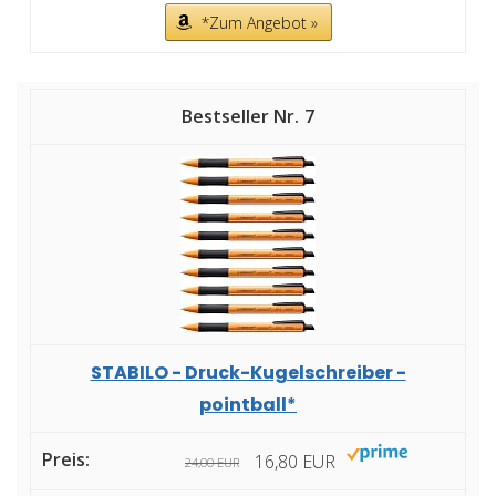
*Zum Angebot »
7
STABILO - Druck-Kugelschreiber -
pointball*
16,80 EUR
24,00 EUR