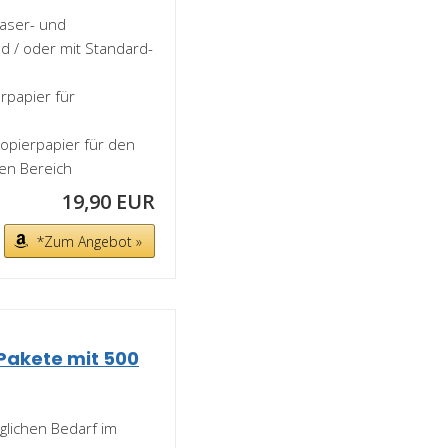
Laser- und
d / oder mit Standard-
erpapier für
Kopierpapier für den
hen Bereich
19,90 EUR
*Zum Angebot »
 Pakete mit 500
äglichen Bedarf im