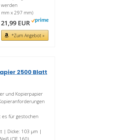
t werden
10 mm x 297 mm)
21,99 EUR
*Zum Angebot »
apier 2500 Blatt
er und Kopierpapier
d Kopieranforderungen
 es für gestochen
tt | Dicke: 103 μm |
Weiß (CIE 160)