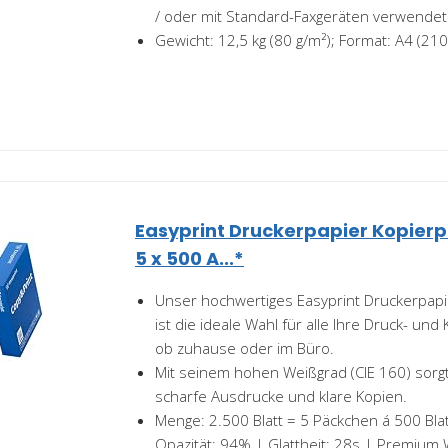
/ oder mit Standard-Faxgeräten verwende
Gewicht: 12,5 kg (80 g/m²); Format: A4 (2
Easyprint Druckerpapier Kopierp
5 x 500 A...*
Unser hochwertiges Easyprint Druckerpapi
ist die ideale Wahl für alle Ihre Druck- un
ob zuhause oder im Büro.
Mit seinem hohen Weißgrad (CIE 160) sorgt
scharfe Ausdrucke und klare Kopien.
Menge: 2.500 Blatt = 5 Päckchen á 500 Bla
Opazität: 94% | Glattheit: 28s | Premium 