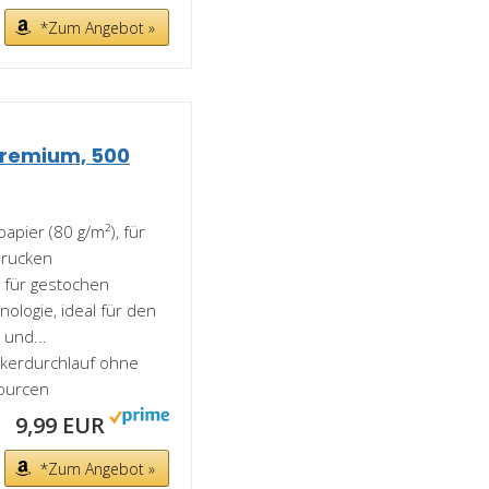
*Zum Angebot »
Premium, 500
apier (80 g/m²), für
 Drucken
 für gestochen
ologie, ideal für den
 und...
ckerdurchlauf ohne
sourcen
9,99 EUR
*Zum Angebot »