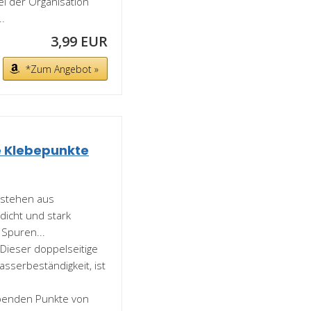
ei der Organisation
.
3,99 EUR
*Zum Angebot »
e Klebepunkte
estehen aus
rdicht und stark
 Spuren...
 Dieser doppelseitige
asserbeständigkeit, ist
ebenden Punkte von