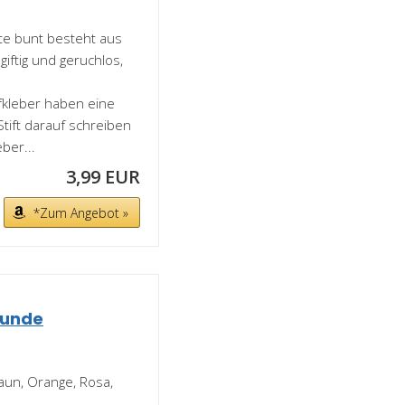
e bunt besteht aus
iftig und geruchlos,
kleber haben eine
tift darauf schreiben
ber...
3,99 EUR
*Zum Angebot »
Runde
raun, Orange, Rosa,