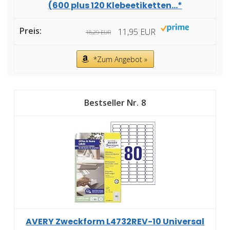
(600 plus 120 Klebeetiketten...*
11,95 EUR
18,29 EUR
*Zum Angebot »
8
AVERY Zweckform L4732REV-10 Universal