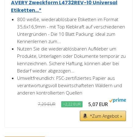
AVERY Zweckform L4732REV-10 Universal
Etiketten...*
800 weiße, wiederablösbare Etiketten im Format
35,6x16,9mm - mit Top Klebkraft auf verschiedenen
Untergründen - Die 10 Blatt Packung: ideal zum
Kennenlernen zum...
Nutzen Sie die wiederablösbaren Aufkleber um
Produkte, Unterlagen oder Dokumente temporär zu
kennzeichnen. Sichere Haftung, können aber bei
Bedarf wieder abgezogen...
Umweltfreundlich: FSC-zertifiziertes Papier aus
verantwortungsvoll bewirtschafteten Wäldern und
anderen kontrollierten Quellen
5,07 EUR
7,29 EUR
−2,22 EUR
*Zum Angebot »