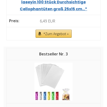
laeeyin 100 Stück Durchsichtige
Cellophantüten groß 25x15 cm...*
6,49 EUR
*Zum Angebot »
3