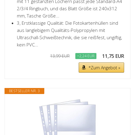
mit 11 gestanzten Löchern passt jede Standard-A4
2/3/4 Ringbuch, und das Blatt Größe ist 240x312
mm, Tasche Größe...
3, Erstklassige Qualität: Die Fotokartenhüllen sind
aus langlebigem Qualitäts-Polypropylen mit
Ultraschall-Schweißtechnik, die sie reißfest, ungiftig,
kein PVC...
11,75 EUR
13,99 EUR
−2,24 EUR
*Zum Angebot »
BESTSELLER NR. 3