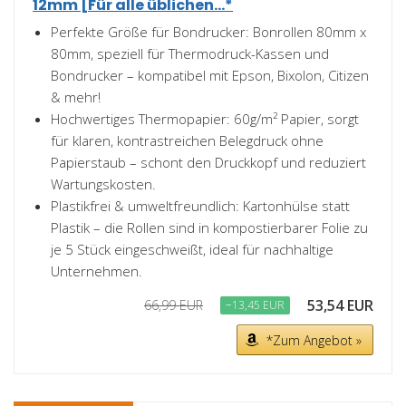
12mm [Für alle üblichen...*
Perfekte Größe für Bondrucker: Bonrollen 80mm x
80mm, speziell für Thermodruck-Kassen und
Bondrucker – kompatibel mit Epson, Bixolon, Citizen
& mehr!
Hochwertiges Thermopapier: 60g/m² Papier, sorgt
für klaren, kontrastreichen Belegdruck ohne
Papierstaub – schont den Druckkopf und reduziert
Wartungskosten.
Plastikfrei & umweltfreundlich: Kartonhülse statt
Plastik – die Rollen sind in kompostierbarer Folie zu
je 5 Stück eingeschweißt, ideal für nachhaltige
Unternehmen.
53,54 EUR
66,99 EUR
−13,45 EUR
*Zum Angebot »