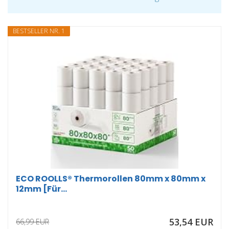
BESTSELLER NR. 1
ECO ROOLLS® Thermorollen 80mm x 80mm x
12mm [Für...
53,54 EUR
66,99 EUR