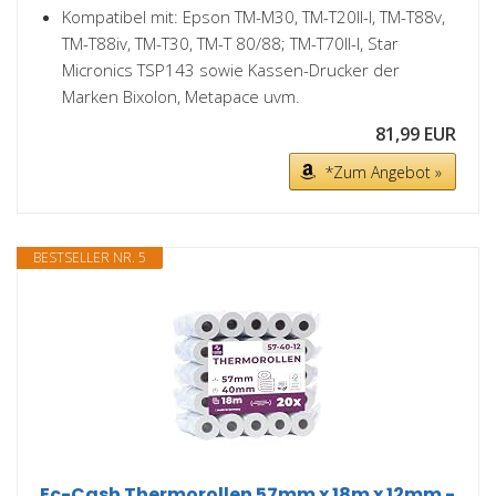
Kompatibel mit: Epson TM-M30, TM-T20II-I, TM-T88v,
TM-T88iv, TM-T30, TM-T 80/88; TM-T70II-I, Star
Micronics TSP143 sowie Kassen-Drucker der
Marken Bixolon, Metapace uvm.
81,99 EUR
*Zum Angebot »
BESTSELLER NR. 5
Ec-Cash Thermorollen 57mm x 18m x 12mm -