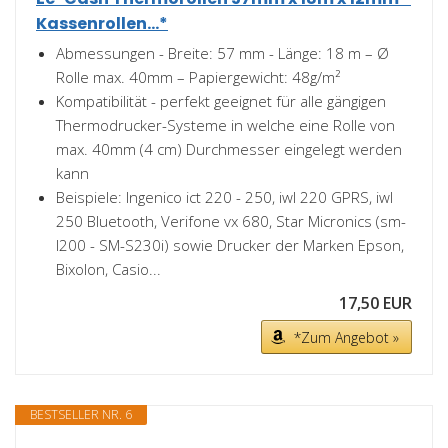
Kassenrollen...*
Abmessungen - Breite: 57 mm - Länge: 18 m – Ø
Rolle max. 40mm – Papiergewicht: 48g/m²
Kompatibilität - perfekt geeignet für alle gängigen
Thermodrucker-Systeme in welche eine Rolle von
max. 40mm (4 cm) Durchmesser eingelegt werden
kann
Beispiele: Ingenico ict 220 - 250, iwl 220 GPRS, iwl
250 Bluetooth, Verifone vx 680, Star Micronics (sm-
l200 - SM-S230i) sowie Drucker der Marken Epson,
Bixolon, Casio...
17,50 EUR
*Zum Angebot »
BESTSELLER NR. 6