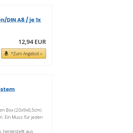
/DIN A8 / je 1x
12,94 EUR
*Zum Angebot »
ustem
ten Box (20x9x6,5cm)
en. Ein Muss für jeden
 hergestellt aus