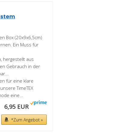
ustem
ten Box (20x9x6,5cm)
ernen. Ein Muss für
 hergestellt aus
chen Gebrauch in der
ar...
 für eine klare
t unsere TimeTEX
ode eine...
6,95 EUR
*Zum Angebot »