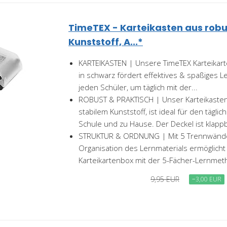
TimeTEX - Karteikasten aus rob
Kunststoff, A...*
KARTEIKASTEN | Unsere TimeTEX Karteikar
in schwarz fördert effektives & spaßiges L
jeden Schüler, um täglich mit der...
ROBUST & PRAKTISCH | Unser Karteikasten,
stabilem Kunststoff, ist ideal für den tägli
Schule und zu Hause. Der Deckel ist klappb
STRUKTUR & ORDNUNG | Mit 5 Trennwänden
Organisation des Lernmaterials ermöglich
Karteikartenbox mit der 5-Fächer-Lernmeth
9,95 EUR
−3,00 EUR