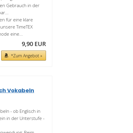
chen Gebrauch in der
ar...
 für eine klare
t unsere TimeTEX
ode eine...
9,90 EUR
*Zum Angebot »
ach Vokabeln
eln - ob Englisch in
in in der Unterstufe -
r Anwendung: Beim