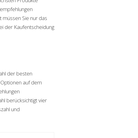
lichsten Produkte
ktempfehlungen
it müssen Sie nur das
bei der Kaufentscheidung
hl der besten
on Optionen auf dem
fehlungen
l berücksichtigt vier
szahl und