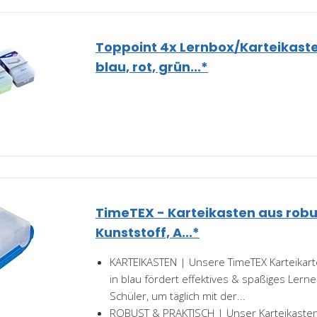
Toppoint 4x Lernbox/Karteikasten
blau, rot, grün...*
TimeTEX - Karteikasten aus rob
Kunststoff, A...*
KARTEIKASTEN | Unsere TimeTEX Karteikar
in blau fördert effektives & spaßiges Lern
Schüler, um täglich mit der...
ROBUST & PRAKTISCH | Unser Karteikasten,