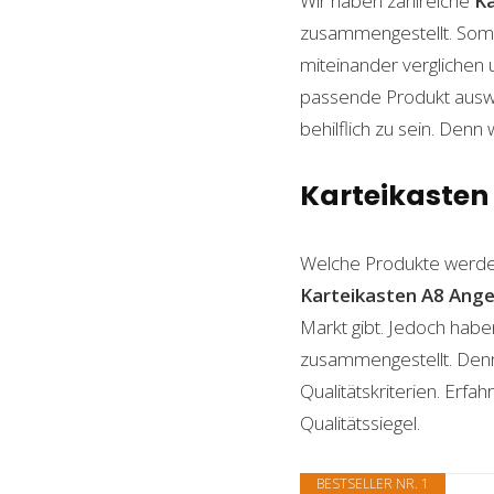
Wir haben zahlreiche
Ka
zusammengestellt. Somi
miteinander verglichen 
passende Produkt auswäh
behilflich zu sein. Denn 
Karteikasten 
Welche Produkte werde
Karteikasten A8
Ange
Markt gibt. Jedoch habe
zusammengestellt. Denn n
Qualitätskriterien. Erf
Qualitätssiegel.
BESTSELLER NR. 1