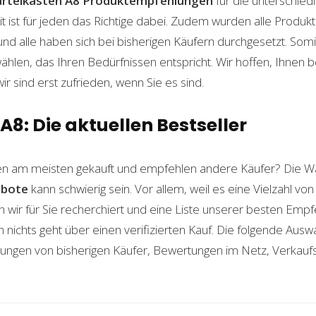
rteikasten A8
Produktempfehlungen
für die unterschied
t ist für jeden das Richtige dabei. Zudem wurden alle Produ
und alle haben sich bei bisherigen Käufern durchgesetzt. Som
len, das Ihren Bedürfnissen entspricht. Wir hoffen, Ihnen 
wir sind erst zufrieden, wenn Sie es sind.
A8: Die aktuellen Bestseller
n am meisten gekauft und empfehlen andere Käufer? Die Wa
bote
kann schwierig sein. Vor allem, weil es eine Vielzahl v
n wir für Sie recherchiert und eine Liste unserer besten Emp
ichts geht über einen verifizierten Kauf. Die folgende Auswah
ahrungen von bisherigen Käufer, Bewertungen im Netz, Verkauf