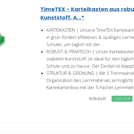
TimeTEX - Karteikasten aus rob
Kunststoff, A...*
KARTEIKASTEN | Unsere TimeTEX Karteikar
in grün fördert effektives & spaßiges Lern
Schüler, um täglich mit der...
ROBUST & PRAKTISCH | Unser Karteikasten,
stabilem Kunststoff, ist ideal für den tägli
Schule und zu Hause. Der Deckel ist klappb
STRUKTUR & ORDNUNG | Mit 5 Trennwänden
Organisation des Lernmaterials ermöglich
Karteikartenbox mit der 5-Fächer-Lernmeth
9,95 EUR
−3,00 EUR