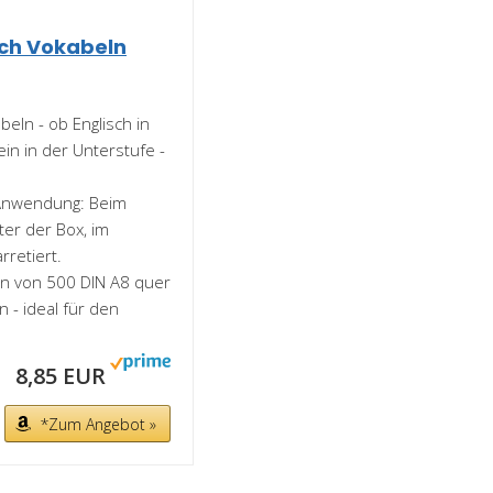
ach Vokabeln
eln - ob Englisch in
in in der Unterstufe -
r Anwendung: Beim
ter der Box, im
retiert.
en von 500 DIN A8 quer
n - ideal für den
8,85 EUR
*Zum Angebot »