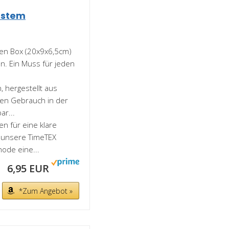
ustem
ten Box (20x9x6,5cm)
en. Ein Muss für jeden
 hergestellt aus
chen Gebrauch in der
ar...
 für eine klare
t unsere TimeTEX
ode eine...
6,95 EUR
*Zum Angebot »