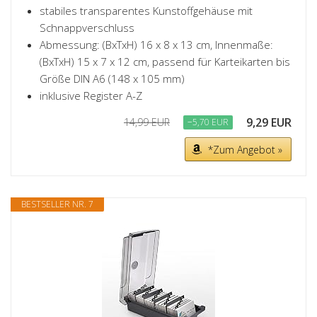
stabiles transparentes Kunstoffgehäuse mit
Schnappverschluss
Abmessung: (BxTxH) 16 x 8 x 13 cm, Innenmaße:
(BxTxH) 15 x 7 x 12 cm, passend für Karteikarten bis
Größe DIN A6 (148 x 105 mm)
inklusive Register A-Z
9,29 EUR
14,99 EUR
−5,70 EUR
*Zum Angebot »
BESTSELLER NR. 7