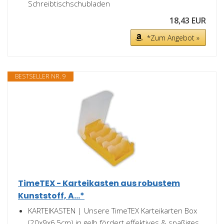
Schreibtischschubladen
18,43 EUR
*Zum Angebot »
BESTSELLER NR. 9
TimeTEX - Karteikasten aus robustem
Kunststoff, A...*
KARTEIKASTEN | Unsere TimeTEX Karteikarten Box
(20x9x6,5cm) in gelb fördert effektives & spaßiges