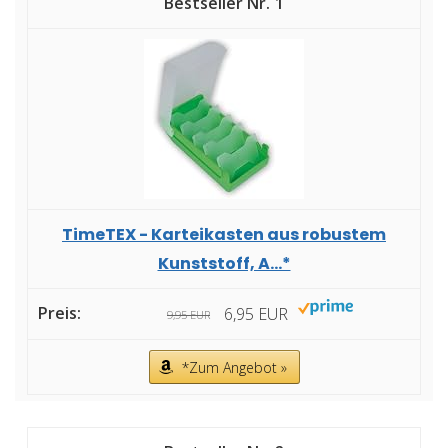
1
TimeTEX - Karteikasten aus robustem
Kunststoff, A...*
6,95 EUR
9,95 EUR
*Zum Angebot »