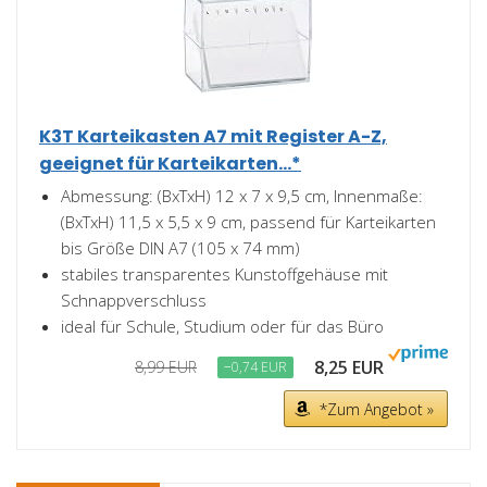
K3T Karteikasten A7 mit Register A-Z,
geeignet für Karteikarten...*
Abmessung: (BxTxH) 12 x 7 x 9,5 cm, Innenmaße:
(BxTxH) 11,5 x 5,5 x 9 cm, passend für Karteikarten
bis Größe DIN A7 (105 x 74 mm)
stabiles transparentes Kunstoffgehäuse mit
Schnappverschluss
ideal für Schule, Studium oder für das Büro
8,25 EUR
8,99 EUR
−0,74 EUR
*Zum Angebot »