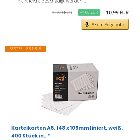
nicht leicht beschädigt werden...
10,99 EUR
11,99 EUR
−1,00 EUR
*Zum Angebot »
BESTSELLER NR. 8
Karteikarten A6, 148 x 105mm liniert, weiß,
400 Stück in...*