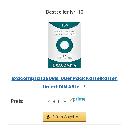
10
Exacompta 13808B 100er Pack Karteikarten
liniert DIN A5 in...*
4,36 EUR
*Zum Angebot »