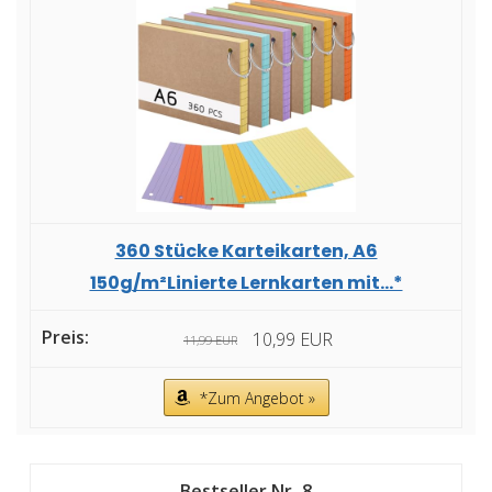
360 Stücke Karteikarten, A6
150g/m²Linierte Lernkarten mit...*
10,99 EUR
11,99 EUR
*Zum Angebot »
8