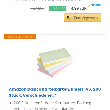
4,99 EUR
7,27 EUR
−2,28 EUR
*Zum Angebot »
BESTSELLER NR. 5
Amazon Basics Karteikarten, liniert, A6, 200
Stück, Verschiedene...*
200 Stück neonfarbene Karteikarten; Packung
enthält 4 verschiedene Neonfarben