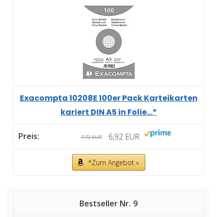
Exacompta 10208E 100er Pack Karteikarten
kariert DIN A5 in Folie...*
6,92 EUR
7,72 EUR
*Zum Angebot »
9