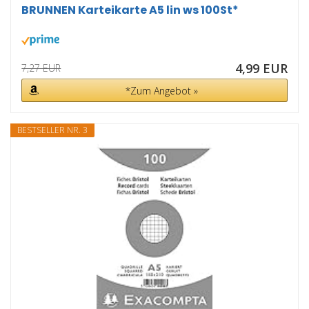
BRUNNEN Karteikarte A5 lin ws 100St*
4,99 EUR
7,27 EUR
*Zum Angebot »
BESTSELLER NR. 3