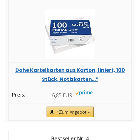
Dohe Karteikarten aus Karton, liniert, 100
Stück, Notizkarten...*
6,85 EUR
*Zum Angebot »
4