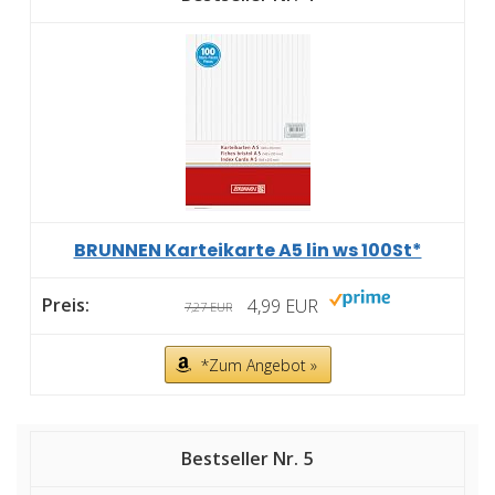
BRUNNEN Karteikarte A5 lin ws 100St*
4,99 EUR
7,27 EUR
*Zum Angebot »
5