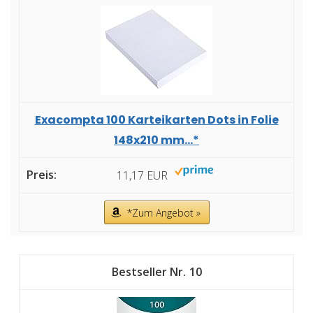
Exacompta 100 Karteikarten Dots in Folie
148x210 mm...*
11,17 EUR
*Zum Angebot »
10