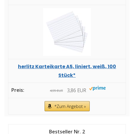
herlitz Karteikarte A5, liniert, weiß, 100
Stück*
3,86 EUR
4,99 EUR
*Zum Angebot »
2