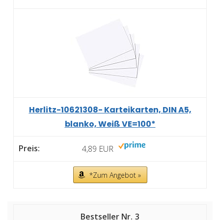
Herlitz-10621308- Karteikarten, DIN A5,
blanko, Weiß VE=100*
4,89 EUR
*Zum Angebot »
3