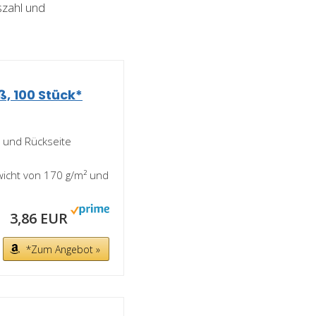
szahl und
iß, 100 Stück*
r- und Rückseite
ewicht von 170 g/m² und
3,86 EUR
*Zum Angebot »