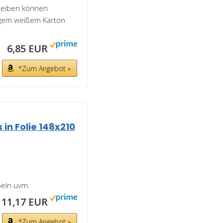
hreiben können
igem weißem Karton
6,85 EUR
*Zum Angebot »
in Folie 148x210
beln uvm.
11,17 EUR
*Zum Angebot »