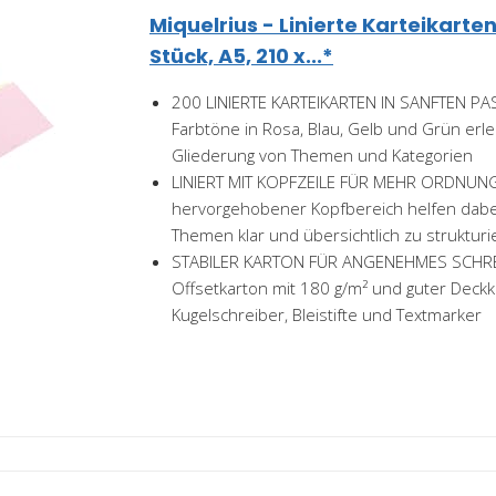
Miquelrius - Linierte Karteikarten
Stück, A5, 210 x...*
200 LINIERTE KARTEIKARTEN IN SANFTEN PA
Farbtöne in Rosa, Blau, Gelb und Grün erlei
Gliederung von Themen und Kategorien
LINIERT MIT KOPFZEILE FÜR MEHR ORDNUNG
hervorgehobener Kopfbereich helfen dabei,
Themen klar und übersichtlich zu struktur
STABILER KARTON FÜR ANGENEHMES SCHREI
Offsetkarton mit 180 g/m² und guter Deckkr
Kugelschreiber, Bleistifte und Textmarker