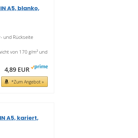
IN A5, blanko,
er- und Rückseite
ewicht von 170 g/m² und
4,89 EUR
*Zum Angebot »
N A5, kariert,