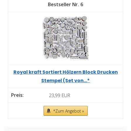
6
Royal kraft Sortiert Hölzern Block Drucken
Stempel (Set von...*
23,99 EUR
*Zum Angebot »