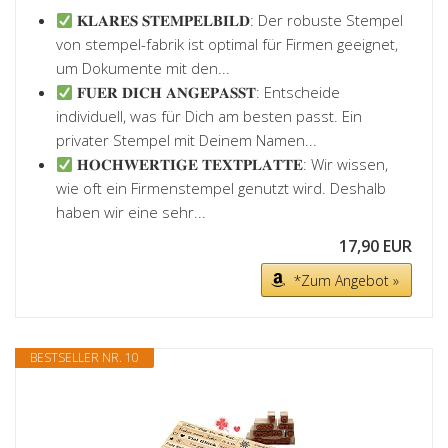
𝐊𝐋𝐀𝐑𝐄𝐒 𝐒𝐓𝐄𝐌𝐏𝐄𝐋𝐁𝐈𝐋𝐃: Der robuste Stempel
von stempel-fabrik ist optimal für Firmen geeignet,
um Dokumente mit den...
𝐅𝐔𝐄𝐑 𝐃𝐈𝐂𝐇 𝐀𝐍𝐆𝐄𝐏𝐀𝐒𝐒𝐓: Entscheide
individuell, was für Dich am besten passt. Ein
privater Stempel mit Deinem Namen...
𝐇𝐎𝐂𝐇𝐖𝐄𝐑𝐓𝐈𝐆𝐄 𝐓𝐄𝐗𝐓𝐏𝐋𝐀𝐓𝐓𝐄: Wir wissen,
wie oft ein Firmenstempel genutzt wird. Deshalb
haben wir eine sehr...
17,90 EUR
*Zum Angebot »
BESTSELLER NR. 10