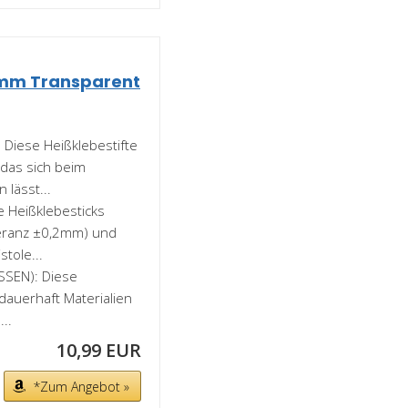
0mm Transparent
Diese Heißklebestifte
das sich beim
 lässt...
 Heißklebesticks
leranz ±0,2mm) und
tole...
SSEN): Diese
 dauerhaft Materialien
..
10,99 EUR
*Zum Angebot »