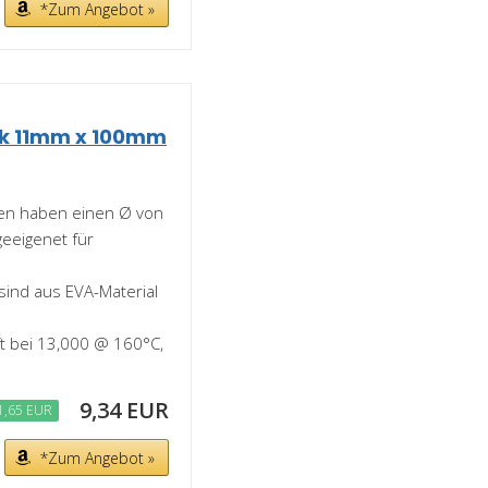
*Zum Angebot »
ck 11mm x 100mm
en haben einen Ø von
eeigenet für
ind aus EVA-Material
t bei 13,000 @ 160°C,
9,34 EUR
1,65 EUR
*Zum Angebot »