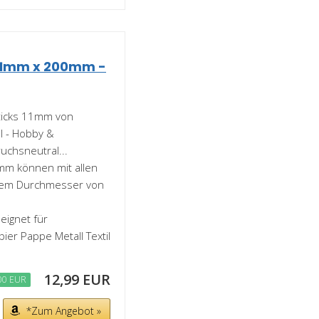
 11mm x 200mm -
ticks 11mm von
el - Hobby &
uchsneutral...
mm können mit allen
inem Durchmesser von
eignet für
ier Pappe Metall Textil
12,99 EUR
00 EUR
*Zum Angebot »