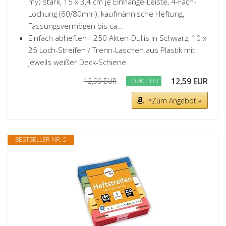
my) stark, 15 x 3,4 cm je Einhänge-Leiste, 4-Fach-
Lochung (60/80mm), kaufmännische Heftung,
Fassungsvermögen bis ca...
Einfach abheften - 250 Akten-Dullis in Schwarz, 10 x
25 Loch-Streifen / Trenn-Laschen aus Plastik mit
jeweils weißer Deck-Schiene
12,59 EUR
12,99 EUR
−0,40 EUR
*Zum Angebot »
BESTSELLER NR. 5