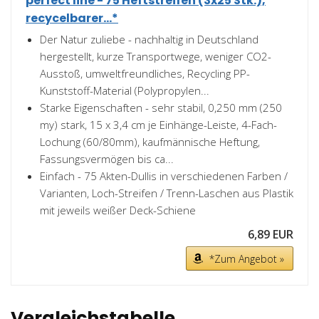
perfect line - 75 Heftstreifen (3x25 Stk.),
recycelbarer...*
Der Natur zuliebe - nachhaltig in Deutschland
hergestellt, kurze Transportwege, weniger CO2-
Ausstoß, umweltfreundliches, Recycling PP-
Kunststoff-Material (Polypropylen...
Starke Eigenschaften - sehr stabil, 0,250 mm (250
my) stark, 15 x 3,4 cm je Einhänge-Leiste, 4-Fach-
Lochung (60/80mm), kaufmännische Heftung,
Fassungsvermögen bis ca...
Einfach - 75 Akten-Dullis in verschiedenen Farben /
Varianten, Loch-Streifen / Trenn-Laschen aus Plastik
mit jeweils weißer Deck-Schiene
6,89 EUR
*Zum Angebot »
Vergleichstabelle