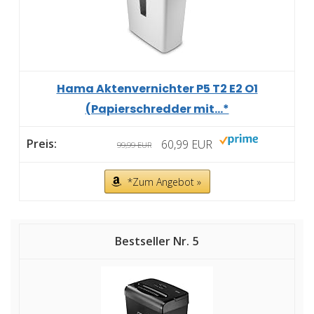
Hama Aktenvernichter P5 T2 E2 O1
(Papierschredder mit...*
60,99 EUR
99,99 EUR
*Zum Angebot »
5