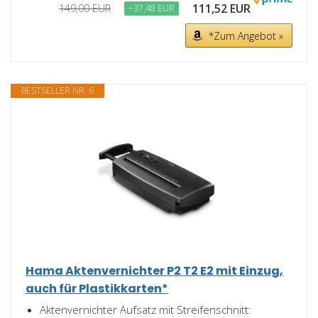
111,52 EUR
149,00 EUR
−37,48 EUR
*Zum Angebot »
BESTSELLER NR. 6
Hama Aktenvernichter P2 T2 E2 mit Einzug,
auch für Plastikkarten*
Aktenvernichter Aufsatz mit Streifenschnitt: