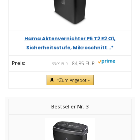
Hama Aktenvernichter P5 T2 E2 O1,
Sicherheitsstufe, Mikroschnitt...*
84,85 EUR
99,99 EUR
*Zum Angebot »
3