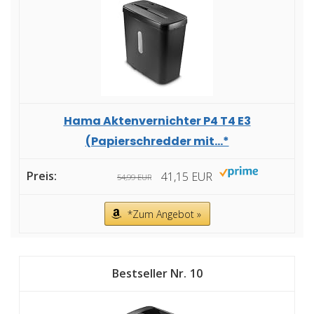
Hama Aktenvernichter P4 T4 E3
(Papierschredder mit...*
41,15 EUR
54,99 EUR
*Zum Angebot »
10