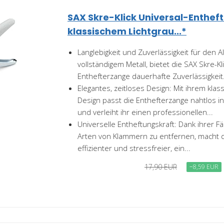
SAX Skre-Klick Universal-Enthef
klassischem Lichtgrau...*
Langlebigkeit und Zuverlässigkeit für den Al
vollständigem Metall, bietet die SAX Skre-Kl
Enthefterzange dauerhafte Zuverlässigkeit.
Elegantes, zeitloses Design: Mit ihrem klas
Design passt die Enthefterzange nahtlos 
und verleiht ihr einen professionellen...
Universelle Entheftungskraft: Dank ihrer Fä
Arten von Klammern zu entfernen, macht d
effizienter und stressfreier, ein...
17,90 EUR
−8,59 EUR