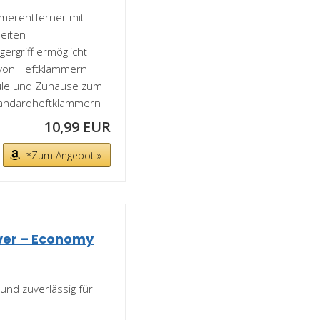
mmerentferner mit
beiten
ergriff ermöglicht
 von Heftklammern
chule und Zuhause zum
tandardheftklammern
10,99 EUR
*Zum Angebot »
ver – Economy
 und zuverlässig für