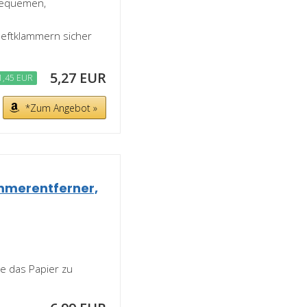
 bequemen,
Heftklammern sicher
5,27 EUR
1,45 EUR
*Zum Angebot »
mmerentferner,
e das Papier zu