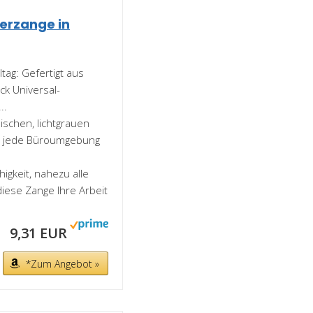
terzange in
ltag: Gefertigt aus
ick Universal-
..
sischen, lichtgrauen
in jede Büroumgebung
higkeit, nahezu alle
iese Zange Ihre Arbeit
9,31 EUR
*Zum Angebot »