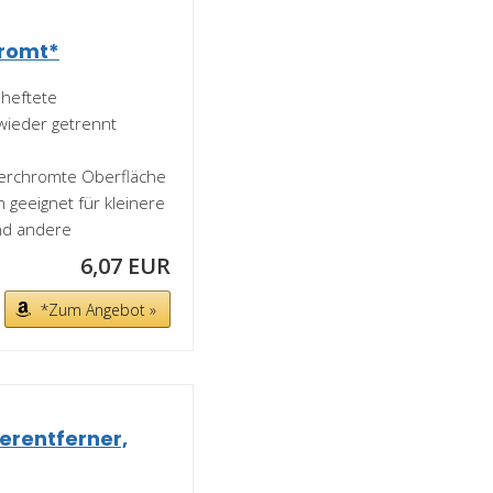
hromt*
eheftete
wieder getrennt
verchromte Oberfläche
geeignet für kleinere
nd andere
6,07 EUR
*Zum Angebot »
rentferner,