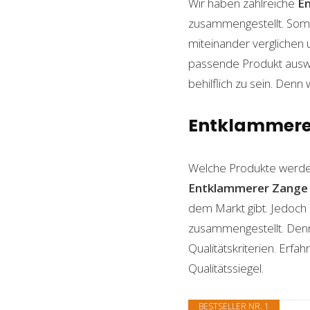
Wir haben zahlreiche
E
zusammengestellt. Somi
miteinander verglichen 
passende Produkt auswäh
behilflich zu sein. Denn 
Entklammerer 
Welche Produkte werde
Entklammerer Zange
dem Markt gibt. Jedoch 
zusammengestellt. Denn n
Qualitätskriterien. Erf
Qualitätssiegel.
BESTSELLER NR. 1