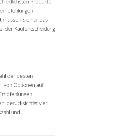
schiedlichsten Produkte
ktempfehlungen
it müssen Sie nur das
bei der Kaufentscheidung
hl der besten
ahl von Optionen auf
n Empfehlungen
l berücksichtigt vier
szahl und