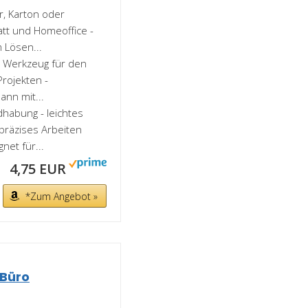
, Karton oder
tatt und Homeoffice -
 Lösen...
es Werkzeug für den
Projekten -
nn mit...
habung - leichtes
räzises Arbeiten
net für...
4,75 EUR
*Zum Angebot »
 Büro