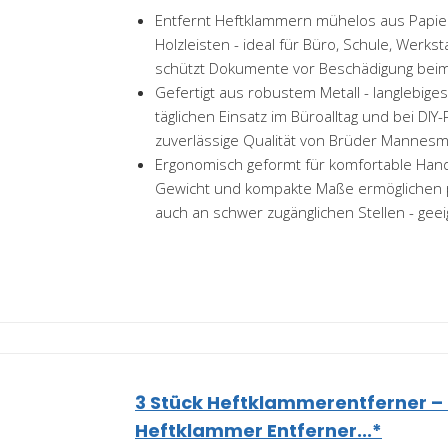
Entfernt Heftklammern mühelos aus Papier
Holzleisten - ideal für Büro, Schule, Werks
schützt Dokumente vor Beschädigung beim
Gefertigt aus robustem Metall - langlebig
täglichen Einsatz im Büroalltag und bei DIY-
zuverlässige Qualität von Brüder Mannesma
Ergonomisch geformt für komfortable Hand
Gewicht und kompakte Maße ermöglichen p
auch an schwer zugänglichen Stellen - geeig
3 Stück Heftklammerentferner –
Heftklammer Entferner...*