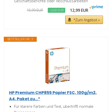
Geschäftsberichte oder Abschlussarbeiten
12,99 EUR
15,99 EUR
−3,00 EUR
*Zum Angebot »
BESTSELLER NR. 3
HP Premium CHP855 Papier FSC, 100g/m2,
A4, Paket zu...*
Für klarere Farben und Text, übertrifft normale