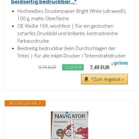
beidseitig bedruckbar...*
Hochweißes Druckerpapier Bright White (ultraweiß),
100 g, matte Oberfläche
CIE Weiße 169, wischfest | Für ein gestochen
scharfes Druckbild und brillante, kontrastreiche
Farbausdrucke
Beidseitig bedruckbar (kein Durchschlagen der
Tinte) | Für alle InkJet-Drucker / Tintenstrahldrucker
7,49 EUR
9,78 EUR
−2,29 EUR
*Zum Angebot »
BESTSELLER NR. 7