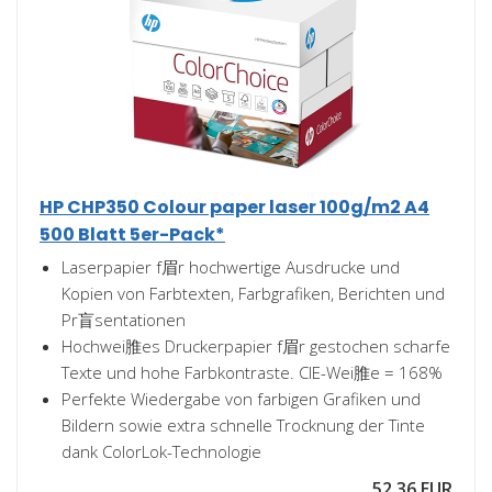
HP CHP350 Colour paper laser 100g/m2 A4
500 Blatt 5er-Pack*
Laserpapier f眉r hochwertige Ausdrucke und
Kopien von Farbtexten, Farbgrafiken, Berichten und
Pr盲sentationen
Hochwei脽es Druckerpapier f眉r gestochen scharfe
Texte und hohe Farbkontraste. CIE-Wei脽e = 168%
Perfekte Wiedergabe von farbigen Grafiken und
Bildern sowie extra schnelle Trocknung der Tinte
dank ColorLok-Technologie
52,36 EUR