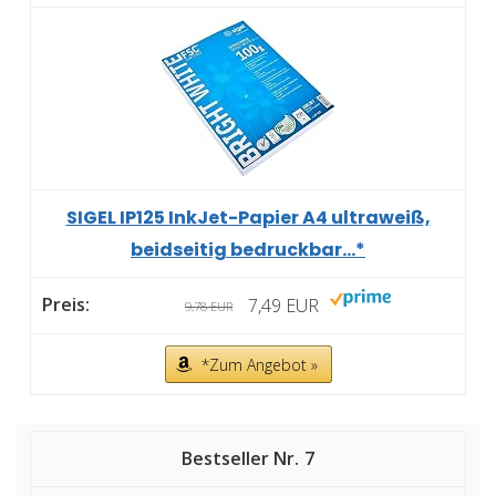
SIGEL IP125 InkJet-Papier A4 ultraweiß,
beidseitig bedruckbar...*
7,49 EUR
9,78 EUR
*Zum Angebot »
7