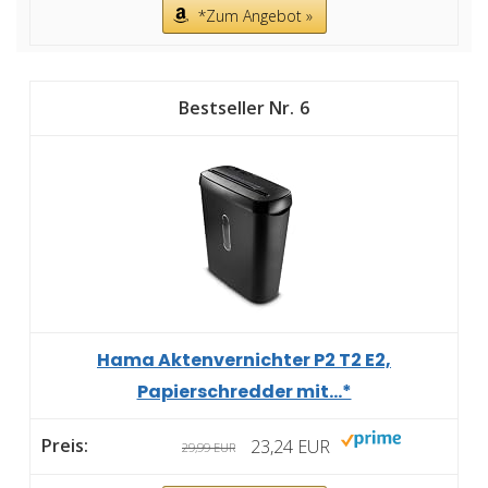
*Zum Angebot »
6
Hama Aktenvernichter P2 T2 E2,
Papierschredder mit...*
23,24 EUR
29,99 EUR