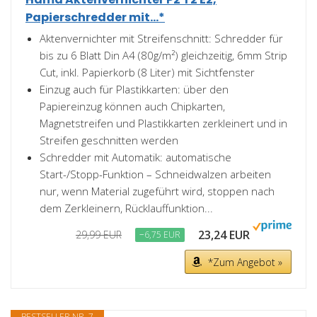
Papierschredder mit...*
Aktenvernichter mit Streifenschnitt: Schredder für
bis zu 6 Blatt Din A4 (80g/m²) gleichzeitig, 6mm Strip
Cut, inkl. Papierkorb (8 Liter) mit Sichtfenster
Einzug auch für Plastikkarten: über den
Papiereinzug können auch Chipkarten,
Magnetstreifen und Plastikkarten zerkleinert und in
Streifen geschnitten werden
Schredder mit Automatik: automatische
Start-/Stopp-Funktion – Schneidwalzen arbeiten
nur, wenn Material zugeführt wird, stoppen nach
dem Zerkleinern, Rücklauffunktion...
23,24 EUR
29,99 EUR
−6,75 EUR
*Zum Angebot »
BESTSELLER NR. 7