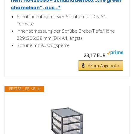
helit H6429595 - Schubladenbox „the green
chameleon“, aus...*
Schubladenbox mit vier Schüben für DIN A4
Formate
Innenabmessung der Schübe Breite/Tiefe/Höhe
229x306x38 mm (DIN A4 längst)
Schübe mit Auszugsperre
23,17 EUR
*Zum Angebot »
BESTSELLER NR. 4