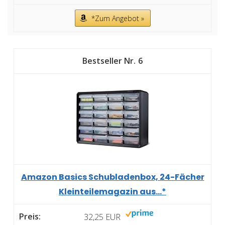
*Zum Angebot »
6
Amazon Basics Schubladenbox, 24-Fächer
Kleinteilemagazin aus...*
32,25 EUR