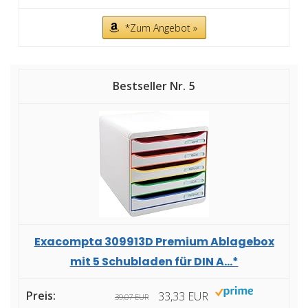
*Zum Angebot »
5
Exacompta 309913D Premium Ablagebox
mit 5 Schubladen für DIN A...*
33,33 EUR
39,07 EUR