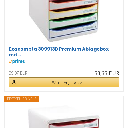
Exacompta 309913D Premium Ablagebox
mit...
33,33 EUR
39,07 EUR
*Zum Angebot »
BESTSELLER NR. 2