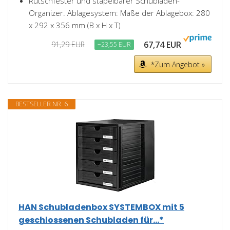
Rutschfester und stapelbarer Schubladen-
Organizer. Ablagesystem: Maße der Ablagebox: 280
x 292 x 356 mm (B x H x T)
67,74 EUR
91,29 EUR
−23,55 EUR
*Zum Angebot »
BESTSELLER NR. 6
HAN Schubladenbox SYSTEMBOX mit 5
geschlossenen Schubladen für...*