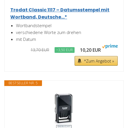
Trodat Classic 1117 – Datumsstempel mit
Wortband, Deutsche...*
Wortbandstempel
verschiedene Worte zum drehen
mit Datum
10,20 EUR
13,70 EUR
−3,50 EUR
*Zum Angebot »
BESTSELLER NR. 5