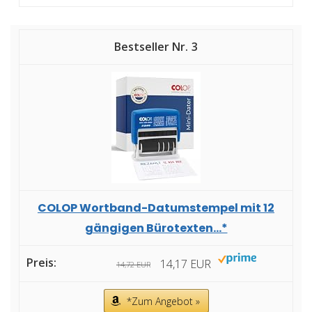
3
COLOP Wortband-Datumstempel mit 12
gängigen Bürotexten...*
14,17 EUR
14,72 EUR
*Zum Angebot »