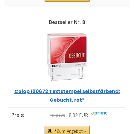
8
Colop 100672 Textstempel selbstfärbend:
Gebucht, rot*
8,82 EUR
13,13 EUR
*Zum Angebot »