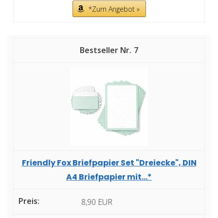
*Zum Angebot »
7
Friendly Fox Briefpapier Set "Dreiecke", DIN
A4 Briefpapier mit...*
8,90 EUR