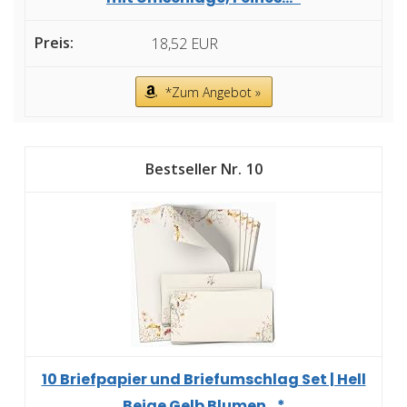
18,52 EUR
*Zum Angebot »
10
10 Briefpapier und Briefumschlag Set | Hell
Beige Gelb Blumen...*