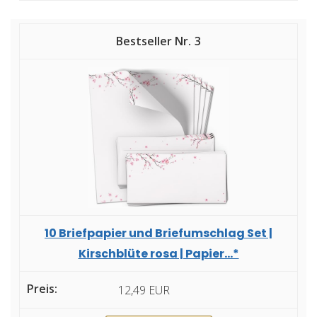
3
10 Briefpapier und Briefumschlag Set |
Kirschblüte rosa | Papier...*
12,49 EUR