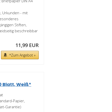
t Briefpapier DIN A4
, Urkunden - mit
Besonderes
gängigen Stiften,
eidseitig beschreibbar
11,99 EUR
*Zum Angebot »
0 Blatt, Weiß*
at
andard-Papier,
kjet-Garantie)