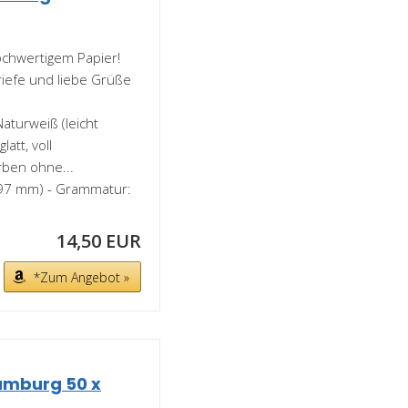
ochwertigem Papier!
iefe und liebe Grüße
aturweiß (leicht
att, voll
rben ohne...
 297 mm) - Grammatur:
14,50 EUR
*Zum Angebot »
amburg 50 x