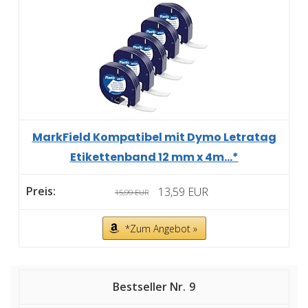
MarkField Kompatibel mit Dymo Letratag
Etikettenband 12 mm x 4m...*
13,59 EUR
15,99 EUR
*Zum Angebot »
9