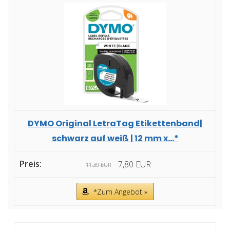
DYMO Original LetraTag Etikettenband|
schwarz auf weiß | 12 mm x...*
7,80 EUR
11,39 EUR
*Zum Angebot »