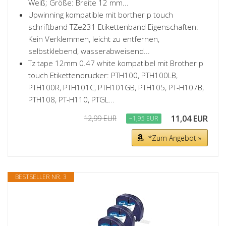
Weiß; Größe: Breite 12 mm...
Upwinning kompatible mit borther p touch
schriftband TZe231 Etikettenband Eigenschaften:
Kein Verklemmen, leicht zu entfernen,
selbstklebend, wasserabweisend...
Tz tape 12mm 0.47 white kompatibel mit Brother p
touch Etikettendrucker: PTH100, PTH100LB,
PTH100R, PTH101C, PTH101GB, PTH105, PT-H107B,
PTH108, PT-H110, PTGL...
11,04 EUR
12,99 EUR
−1,95 EUR
*Zum Angebot »
BESTSELLER NR. 3