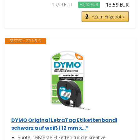
13,59 EUR
15,99 EUR
−2,40 EUR
*Zum Angebot »
BESTSELLER NR. 9
DYMO Original LetraTag Etikettenband|
schwarz auf weiß | 12 mm x...*
Bunte, reißfeste Etiketten für die kreative