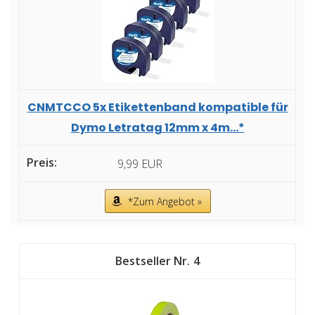
CNMTCCO 5x Etikettenband kompatible für
Dymo Letratag 12mm x 4m...*
9,99 EUR
*Zum Angebot »
4