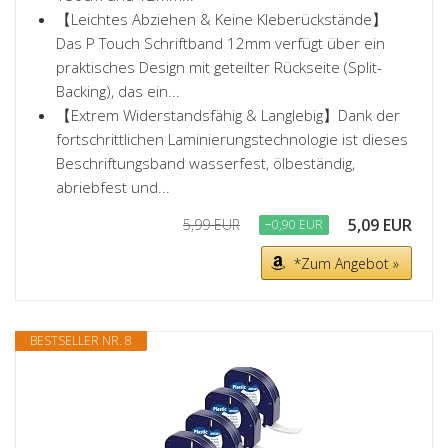
【Leichtes Abziehen & Keine Kleberückstände】
Das P Touch Schriftband 12mm verfügt über ein
praktisches Design mit geteilter Rückseite (Split-
Backing), das ein...
【Extrem Widerstandsfähig & Langlebig】Dank der
fortschrittlichen Laminierungstechnologie ist dieses
Beschriftungsband wasserfest, ölbeständig,
abriebfest und...
5,09 EUR
5,99 EUR
−0,90 EUR
*Zum Angebot »
BESTSELLER NR. 8