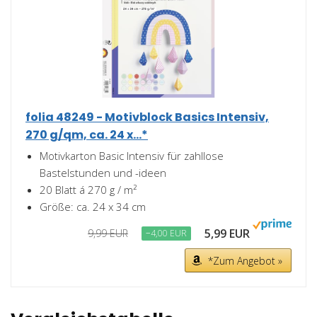
folia 48249 - Motivblock Basics Intensiv,
270 g/qm, ca. 24 x...*
Motivkarton Basic Intensiv für zahllose
Bastelstunden und -ideen
20 Blatt á 270 g / m²
Größe: ca. 24 x 34 cm
5,99 EUR
9,99 EUR
−4,00 EUR
*Zum Angebot »