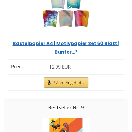
Bastelpapier A4 | Motivpapier Set 50 Blatt |
Bunter...*
12,99 EUR
*Zum Angebot »
9