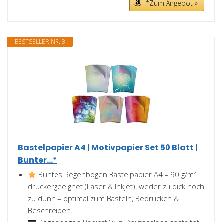
*Zum Angebot »
BESTSELLER NR. 8
Bastelpapier A4 | Motivpapier Set 50 Blatt |
Bunter...*
Buntes Regenbogen Bastelpapier A4 – 90 g/m²
druckergeeignet (Laser & Inkjet), weder zu dick noch
zu dünn – optimal zum Basteln, Bedrucken &
Beschreiben.