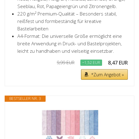
Seeblau, Rot, Papageiengrün und Zitronengelb.
220 g/m² Premium-Qualität – Besonders stabil,
reißfest und formbeständig für kreative
Bastelarbeiten
A4-Format: Die universelle Größe ermöglicht eine
breite Anwendung in Druck- und Bastelprojekten,
leicht zu handhaben und vielseitig einsetzbar.
8,47 EUR
9,99 EUR
−1,52 EUR
*Zum Angebot »
BESTSELLER NR. 3