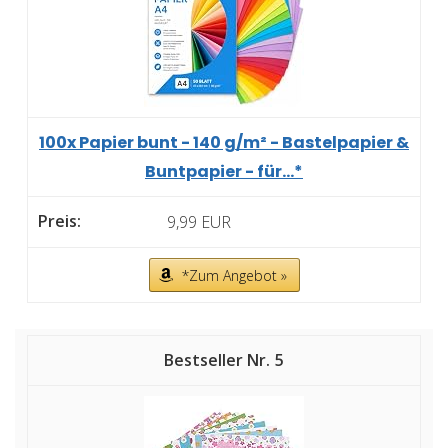
100x Papier bunt - 140 g/m² - Bastelpapier &
Buntpapier - für...*
9,99 EUR
*Zum Angebot »
5