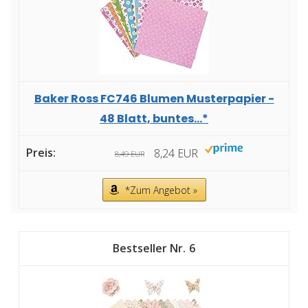
Baker Ross FC746 Blumen Musterpapier -
48 Blatt, buntes...*
8,24 EUR
8,49 EUR
*Zum Angebot »
6