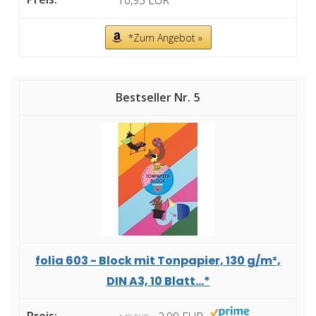
*Zum Angebot »
5
folia 603 - Block mit Tonpapier, 130 g/m²,
DIN A3, 10 Blatt...*