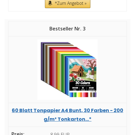
*Zum Angebot »
3
60 Blatt Tonpapier A4 Bunt, 30 Farben - 200
g/m² Tonkarton...*
8,99 EUR