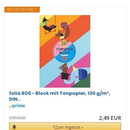
BESTSELLER NR. 1
folia 600 - Block mit Tonpapier, 130 g/m²,
DIN...
2,49 EUR
3,99 EUR
*Zum Angebot »