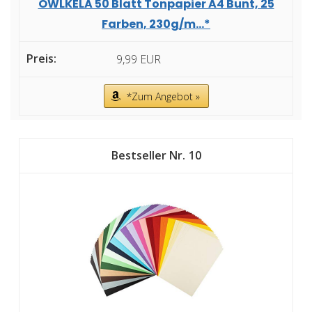
OWLKELA 50 Blatt Tonpapier A4 Bunt, 25
Farben, 230g/m...*
9,99 EUR
*Zum Angebot »
10