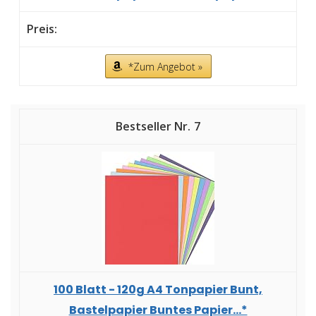
*Zum Angebot »
7
100 Blatt - 120g A4 Tonpapier Bunt,
Bastelpapier Buntes Papier...*