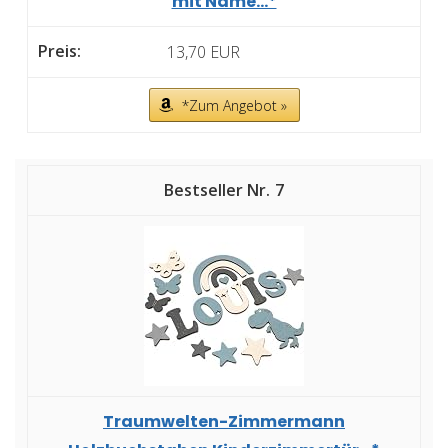
mit Name...*
13,70 EUR
*Zum Angebot »
7
Traumwelten-Zimmermann