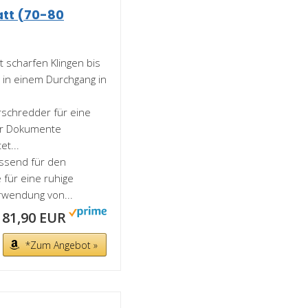
latt (70-80
t scharfen Klingen bis
²) in einem Durchgang in
rschredder für eine
her Dokumente
et...
assend für den
 für eine ruhige
rwendung von...
81,90 EUR
*Zum Angebot »