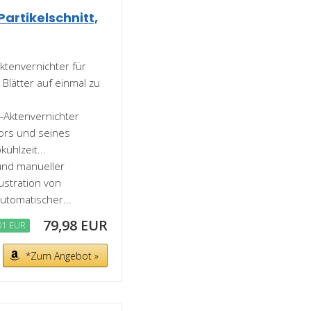
Partikelschnitt,
Aktenvernichter für
 Blätter auf einmal zu
t-Aktenvernichter
tors und seines
ühlzeit...
 und manueller
ustration von
utomatischer...
79,98 EUR
01 EUR
*Zum Angebot »