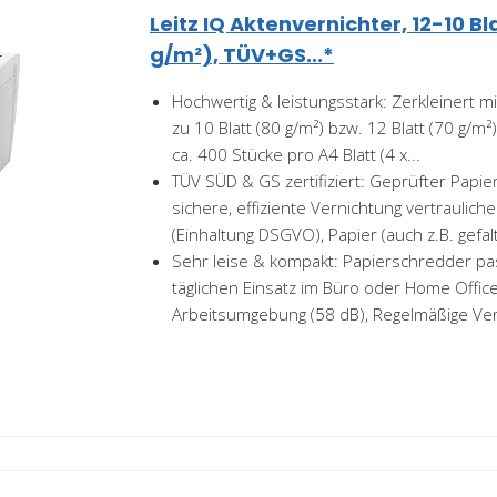
Leitz IQ Aktenvernichter, 12-10 B
g/m²), TÜV+GS...*
Hochwertig & leistungsstark: Zerkleinert mi
zu 10 Blatt (80 g/m²) bzw. 12 Blatt (70 g/m
ca. 400 Stücke pro A4 Blatt (4 x...
TÜV SÜD & GS zertifiziert: Geprüfter Papie
sichere, effiziente Vernichtung vertraulic
(Einhaltung DSGVO), Papier (auch z.B. gefalt
Sehr leise & kompakt: Papierschredder p
täglichen Einsatz im Büro oder Home Office
Arbeitsumgebung (58 dB), Regelmäßige Ve