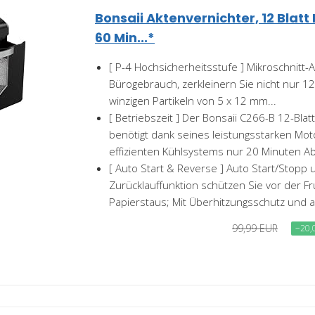
Bonsaii Aktenvernichter, 12 Blatt 
60 Min...*
[ P-4 Hochsicherheitsstufe ] Mikroschnitt-
Bürogebrauch, zerkleinern Sie nicht nur 12
winzigen Partikeln von 5 x 12 mm...
[ Betriebszeit ] Der Bonsaii C266-B 12-Blat
benötigt dank seines leistungsstarken Mo
effizienten Kühlsystems nur 20 Minuten Abk
[ Auto Start & Reverse ] Auto Start/Stopp
Zurücklauffunktion schützen Sie vor der Fr
Papierstaus; Mit Überhitzungsschutz und a
99,99 EUR
−20,