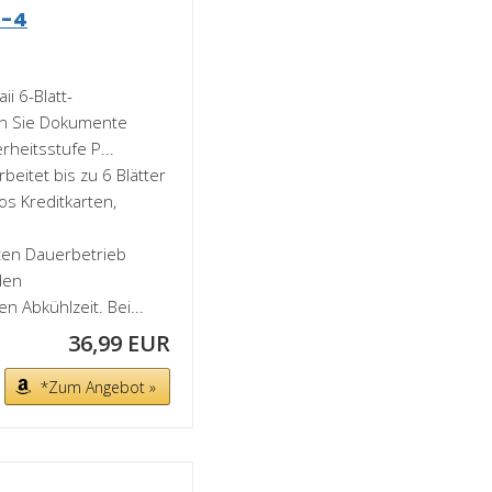
P-4
i 6-Blatt-
rn Sie Dokumente
rheitsstufe P...
rbeitet bis zu 6 Blätter
os Kreditkarten,
uten Dauerbetrieb
den
 Abkühlzeit. Bei...
36,99 EUR
*Zum Angebot »