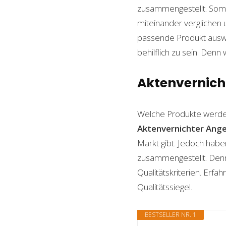
zusammengestellt. Somi
miteinander verglichen 
passende Produkt auswäh
behilflich zu sein. Denn 
Aktenvernicht
Welche Produkte werde
Aktenvernichter
Ang
Markt gibt. Jedoch habe
zusammengestellt. Denn n
Qualitätskriterien. Erf
Qualitätssiegel.
BESTSELLER NR. 1