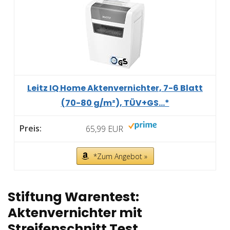
Leitz IQ Home Aktenvernichter, 7-6 Blatt
(70-80 g/m²), TÜV+GS...*
65,99 EUR
*Zum Angebot »
Stiftung Warentest:
Aktenvernichter mit
Streifenschnitt Test