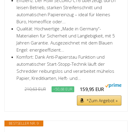
Effizienz: Der HSM SECURIO C16 überzeugt durch
leisen Betrieb, starken Streifenschnitt und
automatischen Papiereinzug – ideal für kleines
Büro, Homeoffice oder...
Qualität: Hochwertige „Made in Germany“-
Materialien für Sicherheit und Langlebigkeit, mit 5
Jahren Garantie. Ausgezeichnet mit dem Blauen
Engel: energieeffizient...
Komfort: Dank Anti-Papierstau Funktion und
automatischer Start-Stopp-Technik läuft der
Schredder reibungslos und verarbeitet mühelos
Papier, Kreditkarten, Heft- und...
159,95 EUR
210,63 EUR
−50,68 EUR
*Zum Angebot »
BESTSELLER NR. 9