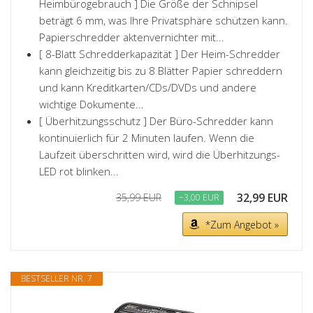
Heimbürogebrauch ] Die Größe der Schnipsel
beträgt 6 mm, was Ihre Privatsphäre schützen kann.
Papierschredder aktenvernichter mit...
[ 8-Blatt Schredderkapazität ] Der Heim-Schredder
kann gleichzeitig bis zu 8 Blätter Papier schreddern
und kann Kreditkarten/CDs/DVDs und andere
wichtige Dokumente...
[ Überhitzungsschutz ] Der Büro-Schredder kann
kontinuierlich für 2 Minuten laufen. Wenn die
Laufzeit überschritten wird, wird die Überhitzungs-
LED rot blinken...
32,99 EUR
35,99 EUR
−3,00 EUR
*Zum Angebot »
BESTSELLER NR. 7