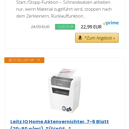
Start-/Stopp-Funktion – Schneidwalzen arbeiten
nur, wenn Material zugeführt wird, stoppen nach
dem Zerkleinern, Rücklauffunktion...
22,99 EUR
24,99 EUR
−2,00 EUR
*Zum Angebot »
BESTSELLER NR. 10
Leitz IQ Home Aktenvernichter, 7-6 Blatt
(70-80 g/m²), TÜV+GS...*