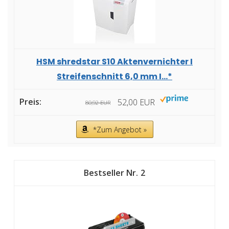
HSM shredstar S10 Aktenvernichter I
Streifenschnitt 6,0 mm I...*
52,00 EUR
80,92 EUR
*Zum Angebot »
2