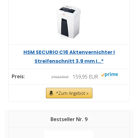
HSM SECURIO C16 Aktenvernichter I
Streifenschnitt 3,9 mm I...*
159,95 EUR
210,63 EUR
*Zum Angebot »
9